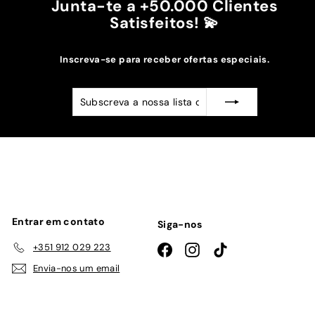
Junta-te a +50.000 Clientes
Satisfeitos! 💫
Inscreva-se para receber ofertas especiais.
Subscreva
Subscrever
a
nossa
lista
de
emails
Entrar em contato
Siga-nos
+351 912 029 223
Facebook
Instagram
TikTok
Envia-nos um email