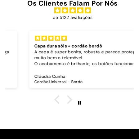
Os Clientes Falam Por Nós
de 5122 avaliações
Capa dura sóis + cordão bordô
A capa é super bonita, robusta e parece proteger
muito bem o telemóvel.
O acabamento é brilhante, os botões funcionam
bem.
Comprei também um cordão à parte para
Cláudia Cunha
pendurar o telemóvel e como a capa é dura o
Cordão Universal - Bordo
cordão fica bem preso!
O cordão é bastante comprido e ajustável, o que
é top, eu não uso no máximo e ele passa me a
cintura.
A cor bordô combinou na perfeição com os sóis
mais escuros da minha capa.
Recomendo!!