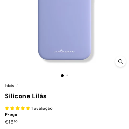
Início
/
Silicone Lilás
1 avaliação
Preço
Preço
€16,90
€16
90