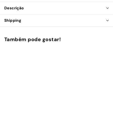
Descrição
Shipping
Também pode gostar!
Adicionar ao Carrinho de Compras
Seafood Grid - Ring