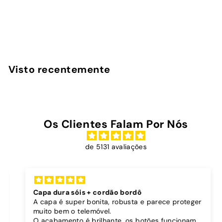
Holder
InstaCase
€
€14
90
1
4
,
Visto recentemente
9
0
Os Clientes Falam Por Nós
de 5131 avaliações
Capa dura sóis + cordão bordô
A capa é super bonita, robusta e parece proteger
muito bem o telemóvel.
O acabamento é brilhante, os botões funcionam