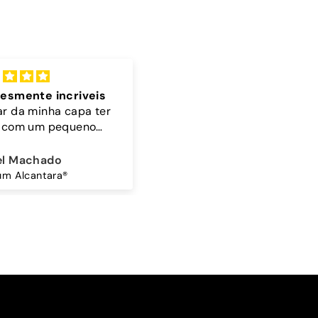
lente
Cordão
 bonita 🤎🩵
A cor do cordão é linda
ina Amorim
Sandra Antunes
Mocha Sky - Capa Samsung Premium Glossy
Cordão Universal - Bordo