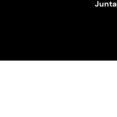
Junta
máximo e ele passa m
cintura.
A cor bordô combinou
perfeição com os sóis
escuros da minha cap
Recomendo!!