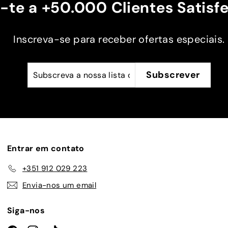
-te a +50.000 Clientes Satisfe
e a
Obrigado
 na
Inscreva-se para receber ofertas especiais.
 mais
a.
Subscreva
Subscrever
Subscrever
a
nossa
lista
de
emails
Entrar em contato
+351 912 029 223
Envia-nos um email
Siga-nos