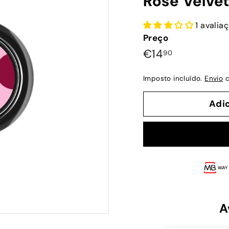
Rose Velvet
1 avalia
Preço
Preço
€14,90
€14
90
normal
Imposto incluído.
Envio
c
Adi
A