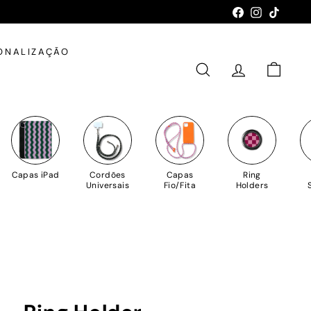
Facebook
Instagram
TikTok
ONALIZAÇÃO
PESQUISAR
CONTA
CARRIN
Capas iPad
Cordões
Capas
Ring
Universais
Fio/Fita
Holders