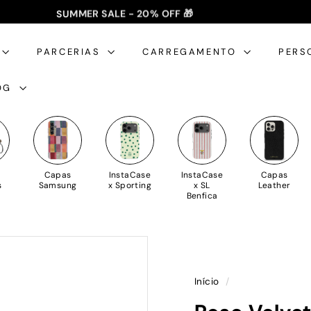
SUMMER SALE - 20% OFF 🎁
✈️ PORTES GRÁTIS: +35€ 🇵🇹🇪🇸 | +50€ 🇪🇺
slideshow
pausa
PARCERIAS
CARREGAMENTO
PERS
OG
Capas
InstaCase
InstaCase
Capas
s
Samsung
x Sporting
x SL
Leather
Benfica
Início
/