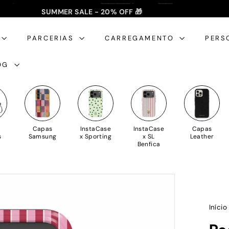
SUMMER SALE - 20% OFF 🎁
✈️ PORTES GRÁTIS: +35€ 🇵🇹🇪🇸 | +50€ 🇪🇺
slideshow
pausa
PARCERIAS
CARREGAMENTO
PERS
OG
Capas
InstaCase
InstaCase
Capas
s
Samsung
x Sporting
x SL
Leather
Benfica
Iníci