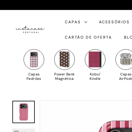
Saltar
para
I
o
CAPAS
ACESSÓRIOS
n
Conteúdo
s
CARTÃO DE OFERTA
BL
t
a
C
a
s
Capas
Power Bank
Kobo/
Capas
e
Padrões
Magnética
Kindle
AirPod