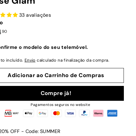
sé Glam
33 avaliações
o
ço
€24,90
4
90
mal
nfirme o modelo do seu telemóvel.
to incluído.
Envio
calculado na finalização da compra.
Adicionar ao Carrinho de Compras
Compre já!
Pagamentos seguros no website
20% OFF - Code: SUMMER