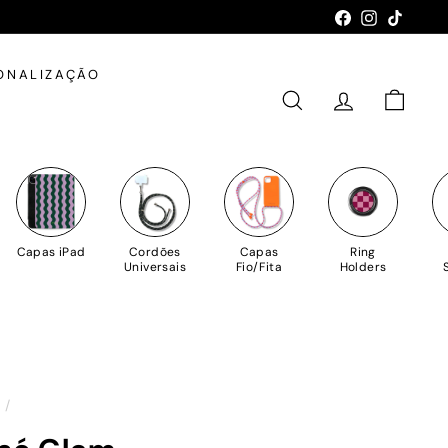
Facebook
Instagram
TikTok
ONALIZAÇÃO
PESQUISAR
CONTA
CARRIN
Capas iPad
Cordões
Capas
Ring
Universais
Fio/Fita
Holders
o
/