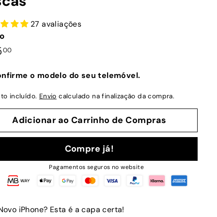
scas
27 avaliações
o
ço
€25,00
5
00
mal
nfirme o modelo do seu telemóvel.
to incluído.
Envio
calculado na finalização da compra.
Adicionar ao Carrinho de Compras
Compre já!
Pagamentos seguros no website
Novo iPhone? Esta é a capa certa!