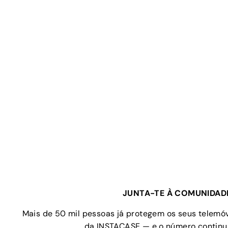
JUNTA-TE À COMUNIDAD
Mais de 50 mil pessoas já protegem os seus telem
da INSTACASE — e o número continua