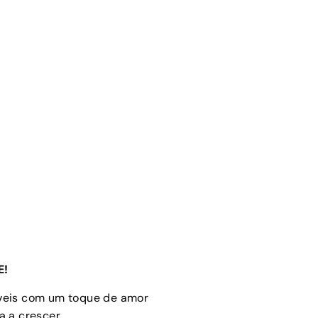
E!
óveis com um toque de amor
 a crescer.