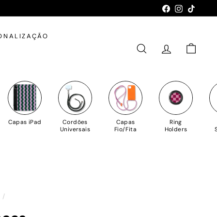
Facebook
Instagram
TikTok
ONALIZAÇÃO
PESQUISAR
CONTA
CARRIN
Capas iPad
Cordões
Capas
Ring
Universais
Fio/Fita
Holders
o
/