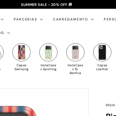
SUMMER SALE - 20% OFF 🎁
✈️ PORTES GRÁTIS: +35€ 🇵🇹🇪🇸 | +50€ 🇪🇺
slideshow
pausa
PARCERIAS
CARREGAMENTO
PERS
OG
Capas
InstaCase
InstaCase
Capas
s
Samsung
x Sporting
x SL
Leather
Benfica
Iníci