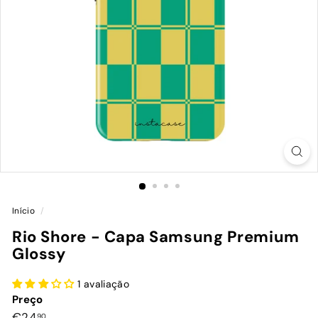
Início
/
Rio Shore - Capa Samsung Premium
Glossy
1 avaliação
Preço
Preço
€24,90
€24
90