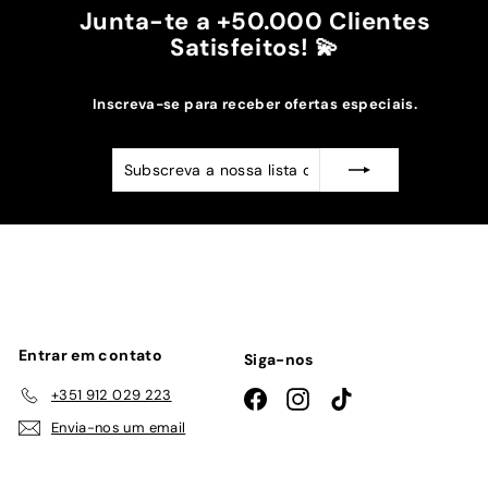
Junta-te a +50.000 Clientes
Satisfeitos! 💫
Inscreva-se para receber ofertas especiais.
Subscreva
Subscrever
a
nossa
lista
de
emails
Entrar em contato
Siga-nos
+351 912 029 223
Facebook
Instagram
TikTok
Envia-nos um email