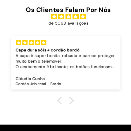
Os Clientes Falam Por Nós
de 5098 avaliações
Capa dura sóis + cordão bordô
A capa é super bonita, robusta e parece proteger
muito bem o telemóvel.
O acabamento é brilhante, os botões funcionam
bem.
Comprei também um cordão à parte para
Cláudia Cunha
pendurar o telemóvel e como a capa é dura o
Cordão Universal - Bordo
cordão fica bem preso!
O cordão é bastante comprido e ajustável, o que
é top, eu não uso no máximo e ele passa me a
cintura.
A cor bordô combinou na perfeição com os sóis
mais escuros da minha capa.
Recomendo!!