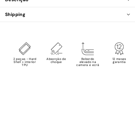
Shipping
2 peças - Hard
Absorção de
Rebordo
12 meses
Shell + interior
choque
elevado na
garantia
TPU
camera e ecrã