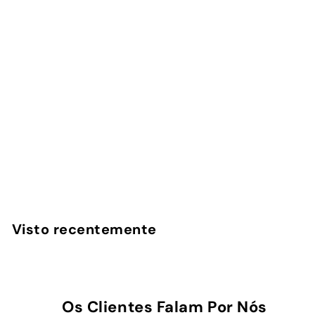
Rio Shore - Capa
AirPods
InstaCase
€
€16
90
1
6
,
Visto recentemente
9
0
Os Clientes Falam Por Nós