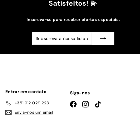
Satisfeitos! 💫
Inscreva-se para receber ofertas especiais.
Subscreva
Subscrever
a
nossa
lista
de
emails
Entrar em contato
Siga-nos
+351 912 029 223
Facebook
Instagram
TikTok
Envia-nos um email