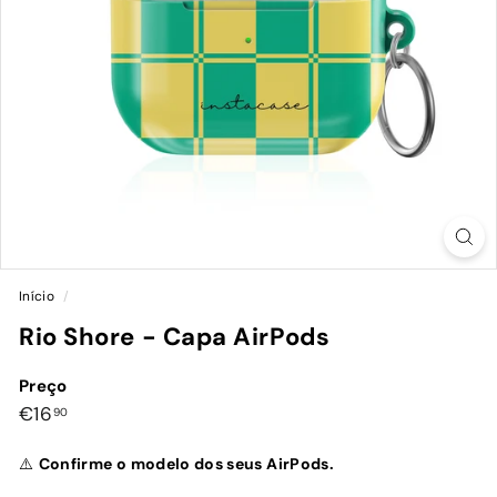
Início
/
Rio Shore - Capa AirPods
Preço
Preço
€16,90
€16
90
normal
⚠️
Confirme o modelo dos seus AirPods.