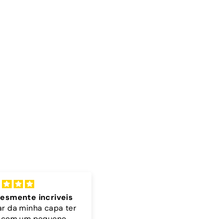
elente
Cordão
to bonita 🤎🩵
A cor do cordão é linda