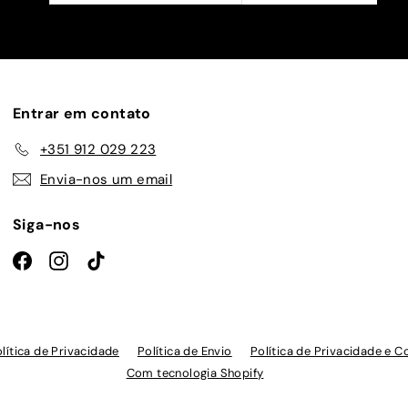
nossa
lista
de
emails
Entrar em contato
+351 912 029 223
Envia-nos um email
Siga-nos
Facebook
Instagram
TikTok
lítica de Privacidade
Política de Envio
Política de Privacidade e C
Com tecnologia Shopify