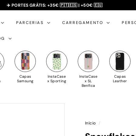
✈️ PORTES GRÁTIS: +35€ 🇵🇹🇪🇸 | +50€ 🇪🇺
SUMMER SALE - 20% OFF 🎁
slideshow
pausa
PARCERIAS
CARREGAMENTO
PERS
OG
Capas
InstaCase
InstaCase
Capas
s
Samsung
x Sporting
x SL
Leather
Benfica
Início
/