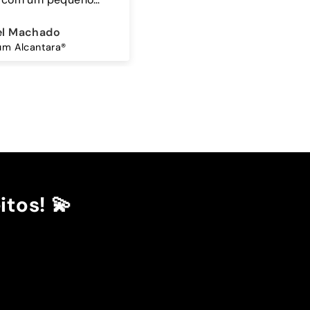
stina Amorim
Sandra Antunes
Mocha Sky - Capa Samsung Premium Glossy
Cordão Universal - Bordo
itos! 💫