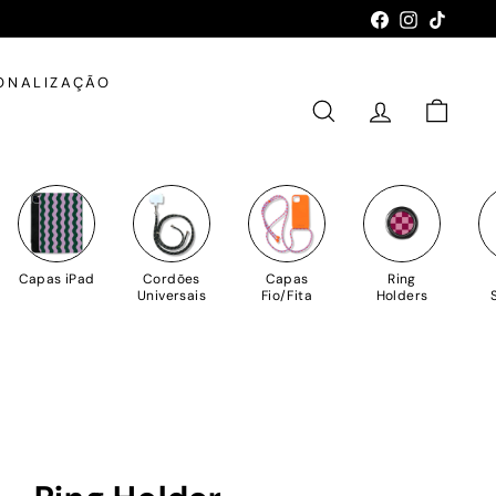
Facebook
Instagram
TikTok
ONALIZAÇÃO
PESQUISAR
CONTA
CARRIN
Capas iPad
Cordões
Capas
Ring
Universais
Fio/Fita
Holders