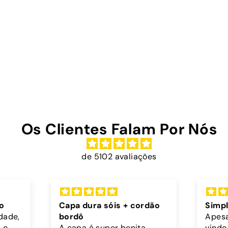
Os Clientes Falam Por Nós
de 5102 avaliações
ordão
Simplesmente incriveis
Exc
Apesar da minha capa ter
Mui
a,
vindo com um pequeno