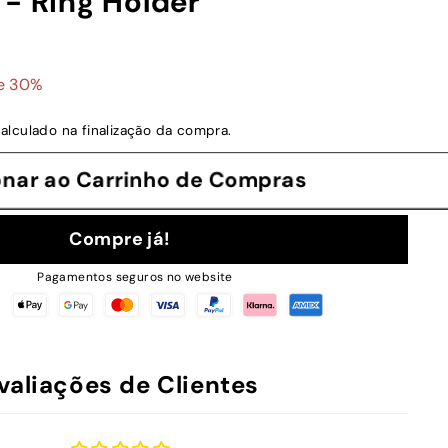
 - Ring Holder
43
e 30%
alculado na finalização da compra.
cionar ao Carrinho de Compras
Compre já!
Pagamentos seguros no website
valiações de Clientes