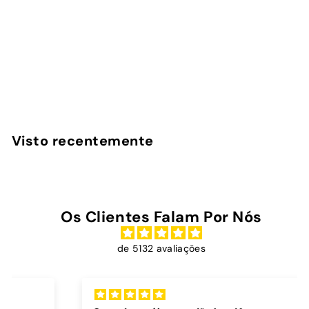
Ride the wave - Capa
iPad
InstaCase
€
€39
00
3
9
,
Visto recentemente
0
0
Os Clientes Falam Por Nós
de 5132 avaliações