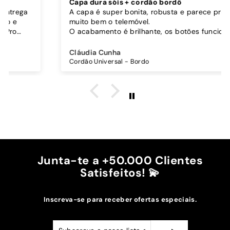
Capa dura sóis + cordão bordô
A capa é super bonita, robusta e parece proteger
muito bem o telemóvel.
O acabamento é brilhante, os botões funcionam
bem.
Comprei também um cordão à parte para
Cláudia Cunha
pendurar o telemóvel e como a capa é dura o
Cordão Universal - Bordo
cordão fica bem preso!
O cordão é bastante comprido e ajustável, o que
é top, eu não uso no máximo e ele passa me a
cintura.
A cor bordô combinou na perfeição com os sóis
mais escuros da minha capa.
Recomendo!!
Junta-te a +50.000 Clientes
Satisfeitos! 💫
Inscreva-se para receber ofertas especiais.
Subscreva
Subscrever