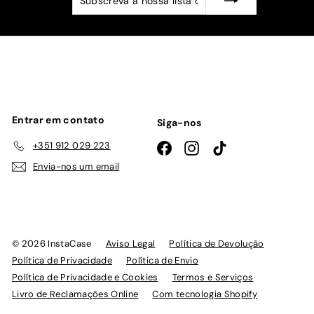
a
nossa
lista
de
emails
Entrar em contato
Siga-nos
+351 912 029 223
Facebook
Instagram
TikTok
Envia-nos um email
© 2026 InstaCase
Aviso Legal
Política de Devolução
Política de Privacidade
Política de Envio
Política de Privacidade e Cookies
Termos e Serviços
Livro de Reclamações Online
Com tecnologia Shopify