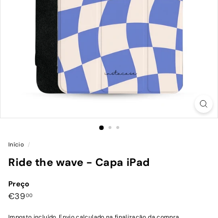
Início
/
Ride the wave - Capa iPad
Preço
Preço
€39,00
€39
00
normal
Imposto incluído.
Envio
calculado na finalização da compra.