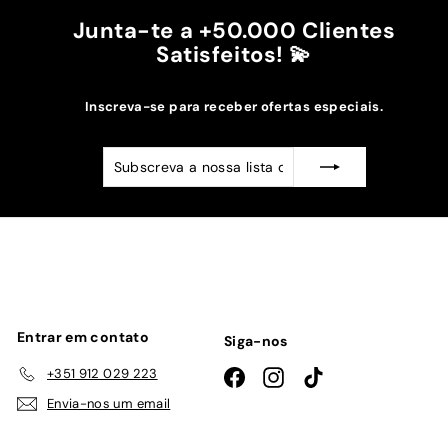
Junta-te a +50.000 Clientes
Satisfeitos! 💫
Inscreva-se para receber ofertas especiais.
Subscreva
Subscrever
a
nossa
lista
de
emails
Entrar em contato
Siga-nos
+351 912 029 223
Facebook
Instagram
TikTok
Envia-nos um email