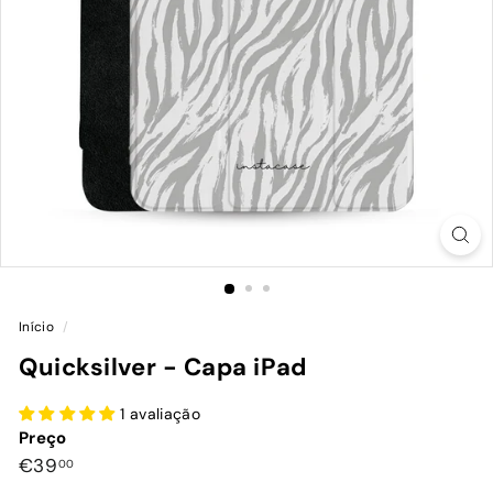
Início
/
Quicksilver - Capa iPad
1 avaliação
Preço
Preço
€39,00
€39
00