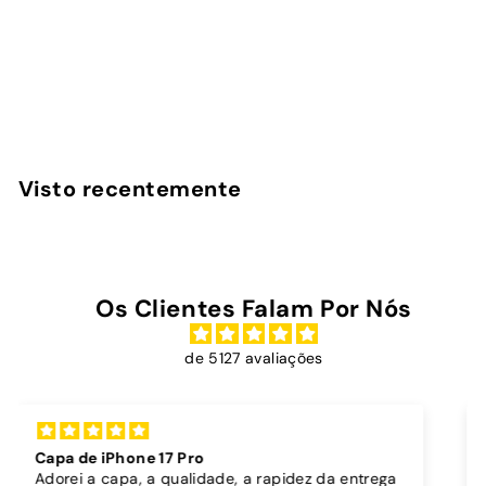
Quicksilver - Capa
AirPods Max
InstaCase
€
€16
90
1
6
,
Visto recentemente
9
0
Os Clientes Falam Por Nós
de 5127 avaliações
Capa dura sóis + cordão bordô
A capa é super bonita, robusta e parece proteg