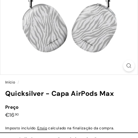
Início
/
Quicksilver - Capa AirPods Max
Preço
Preço
€16,90
€16
90
normal
Imposto incluído.
Envio
calculado na finalização da compra.