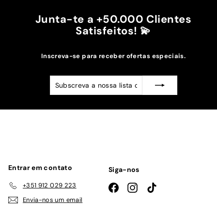
Junta-te a +50.000 Clientes
Satisfeitos! 💫
Inscreva-se para receber ofertas especiais.
Subscreva
Subscrever
a
nossa
lista
de
emails
Entrar em contato
Siga-nos
+351 912 029 223
Facebook
Instagram
TikTok
Envia-nos um email