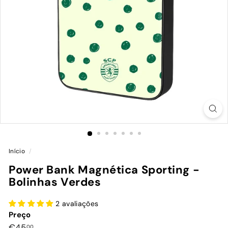
Início
/
Power Bank Magnética Sporting -
Bolinhas Verdes
2 avaliações
Preço
Preço
€45,00
€45
00