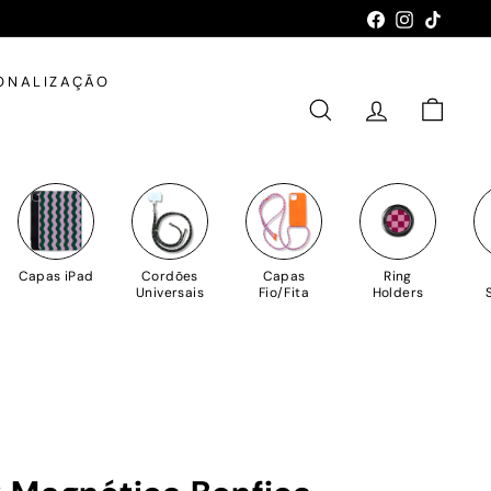
Facebook
Instagram
TikTok
ONALIZAÇÃO
PESQUISAR
CONTA
CARRIN
Capas iPad
Cordões
Capas
Ring
Universais
Fio/Fita
Holders