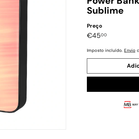
Power Bank
Sublime
Preço
Preço
€45,00
€45
00
normal
Imposto incluído.
Envio
c
Adi