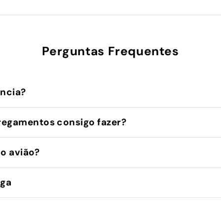
Perguntas Frequentes
ência?
regamentos consigo fazer?
no avião?
ega