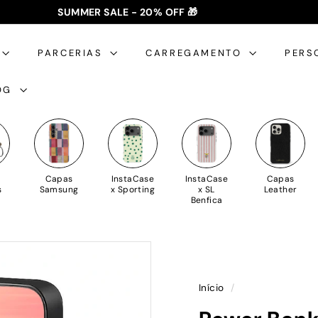
SUMMER SALE - 20% OFF 🎁
✈️ PORTES GRÁTIS: +35€ 🇵🇹🇪🇸 | +50€ 🇪🇺
slideshow
pausa
PARCERIAS
CARREGAMENTO
PERS
OG
Capas
InstaCase
InstaCase
Capas
s
Samsung
x Sporting
x SL
Leather
Benfica
Início
/