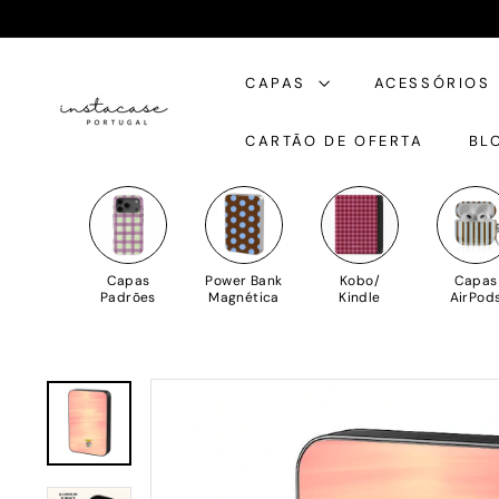
Saltar
para
I
o
CAPAS
ACESSÓRIOS
n
Conteúdo
s
CARTÃO DE OFERTA
BL
t
a
C
a
s
Capas
Power Bank
Kobo/
Capas
e
Padrões
Magnética
Kindle
AirPod