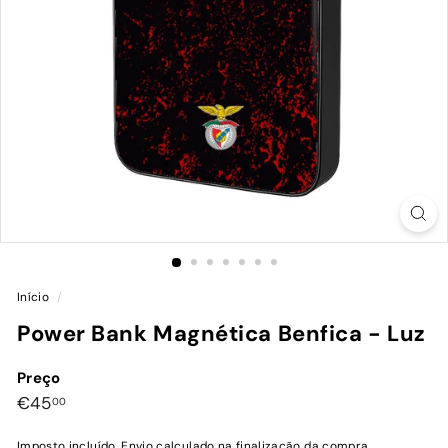
Início
/
Power Bank Magnética Benfica - Luz
Preço
Preço
€45,00
€45
00
normal
Imposto incluído.
Envio
calculado na finalização da compra.