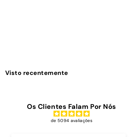
Power Bank Magnética
Benfica - Luz
InstaCase
€
€45
00
4
5
,
Visto recentemente
0
0
Os Clientes Falam Por Nós
de 5094 avaliações