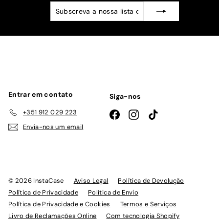
Subscreva
Subscrever
a
nossa
lista
de
emails
Entrar em contato
Siga-nos
+351 912 029 223
Facebook
Instagram
TikTok
Envia-nos um email
© 2026 InstaCase
Aviso Legal
Política de Devolução
Política de Privacidade
Política de Envio
Política de Privacidade e Cookies
Termos e Serviços
Livro de Reclamações Online
Com tecnologia Shopify