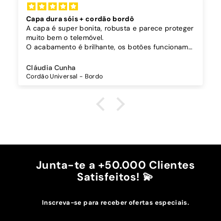
Capa dura sóis + cordão bordô
A capa é super bonita, robusta e parece proteger
muito bem o telemóvel.
O acabamento é brilhante, os botões funcionam
bem.
Comprei também um cordão à parte para
Cláudia Cunha
pendurar o telemóvel e como a capa é dura o
Cordão Universal - Bordo
cordão fica bem preso!
O cordão é bastante comprido e ajustável, o que
é top, eu não uso no máximo e ele passa me a
cintura.
A cor bordô combinou na perfeição com os sóis
mais escuros da minha capa.
Recomendo!!
Junta-te a +50.000 Clientes
Satisfeitos! 💫
Inscreva-se para receber ofertas especiais.