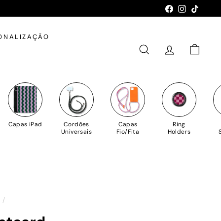
Facebook
Instagram
TikTok
ONALIZAÇÃO
PESQUISAR
CONTA
CARRIN
Capas iPad
Cordões
Capas
Ring
Universais
Fio/Fita
Holders
o
/