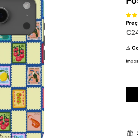
Po
Preç
Pre
€2
nor
⚠️
Co
Impos