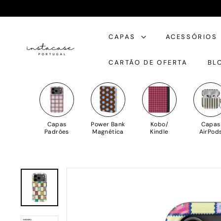
Saltar
para
I
o
CAPAS
ACESSÓRIOS
n
Conteúdo
s
CARTÃO DE OFERTA
BL
t
a
C
a
s
Capas
Power Bank
Kobo/
Capas
e
Padrões
Magnética
Kindle
AirPod