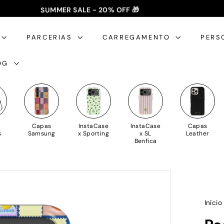
SUMMER SALE - 20% OFF 🎁
✈️ PORTES GRÁTIS: +35€ 🇵🇹🇪🇸 | +50€ 🇪🇺
slideshow
pausa
PARCERIAS
CARREGAMENTO
PERS
OG
Capas
InstaCase
InstaCase
Capas
s
Samsung
x Sporting
x SL
Leather
Benfica
Iníci