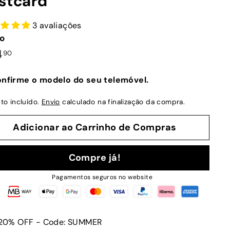
stcard
3 avaliações
o
ço
€24,90
4
90
mal
nfirme o modelo do seu telemóvel.
to incluído.
Envio
calculado na finalização da compra.
Adicionar ao Carrinho de Compras
Compre já!
Pagamentos seguros no website
20% OFF - Code: SUMMER