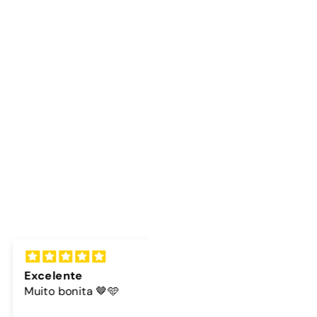
lente
Cordão
 bonita 🤎🩵
A cor do cordão é linda