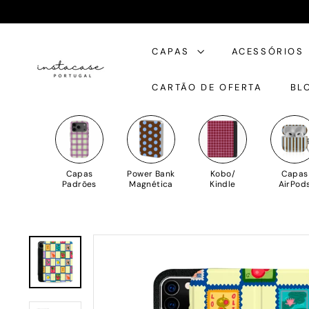
Saltar
para
I
o
CAPAS
ACESSÓRIOS
n
Conteúdo
s
CARTÃO DE OFERTA
BL
t
a
C
a
s
Capas
Power Bank
Kobo/
Capas
e
Padrões
Magnética
Kindle
AirPod