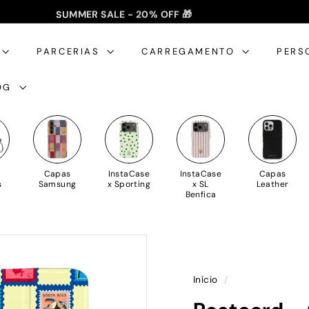
SUMMER SALE - 20% OFF 🎁
✈️ PORTES GRÁTIS: +35€ 🇵🇹🇪🇸 | +50€ 🇪🇺
slideshow
pausa
PARCERIAS
CARREGAMENTO
PERS
OG
Capas
InstaCase
InstaCase
Capas
s
Samsung
x Sporting
x SL
Leather
Benfica
Início
/