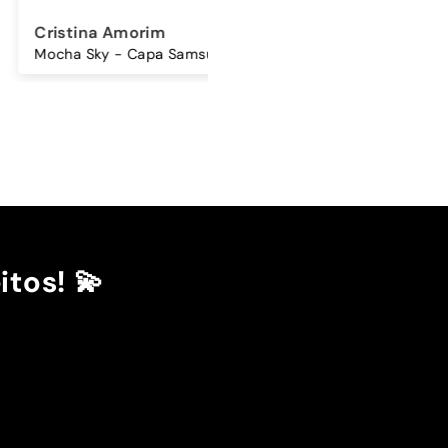
ina Amorim
Sandra Antunes
Mocha Sky - Capa Samsung Premium Glossy
Cordão Universal - Bordo
itos! 💫