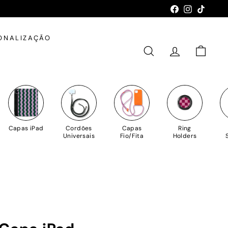
Facebook
Instagram
TikTok
ONALIZAÇÃO
PESQUISAR
CONTA
CARRIN
Capas iPad
Cordões
Capas
Ring
Universais
Fio/Fita
Holders