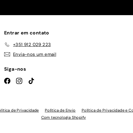
nossa
lista
de
emails
Entrar em contato
+351 912 029 223
Envia-nos um email
Siga-nos
Facebook
Instagram
TikTok
lítica de Privacidade
Política de Envio
Política de Privacidade e C
Com tecnologia Shopify