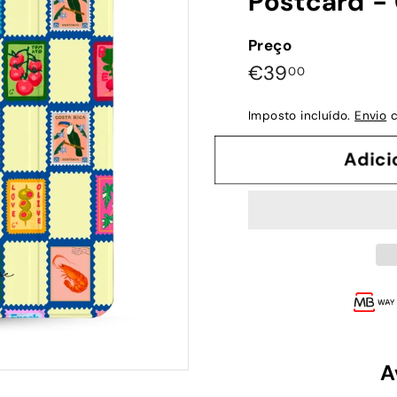
Postcard -
Preço
Preço
€39,00
€39
00
normal
Imposto incluído.
Envio
c
Adi
A