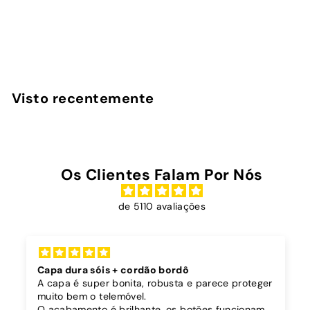
avaliações
InstaCase
D
€19
90
Desde
e
s
d
Visto recentemente
e
€
1
9
Os Clientes Falam Por Nós
,
9
de 5110 avaliações
0
Capa dura sóis + cordão bordô
A capa é super bonita, robusta e parece proteger
muito bem o telemóvel.
O acabamento é brilhante, os botões funcionam