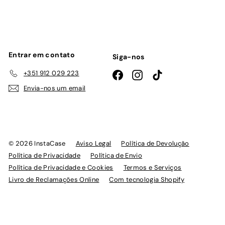
lista
de
emails
Entrar em contato
Siga-nos
+351 912 029 223
Facebook
Instagram
TikTok
Envia-nos um email
© 2026 InstaCase
Aviso Legal
Política de Devolução
Política de Privacidade
Política de Envio
Política de Privacidade e Cookies
Termos e Serviços
Livro de Reclamações Online
Com tecnologia Shopify