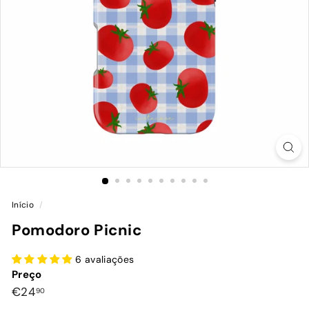
Início
/
Pomodoro Picnic
6 avaliações
Preço
Preço
€24,90
€24
90