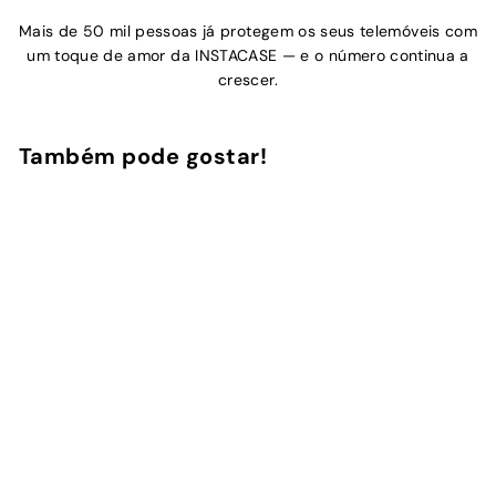
Mais de 50 mil pessoas já protegem os seus telemóveis com
um toque de amor da INSTACASE — e o número continua a
crescer.
Também pode gostar!
Adicionar ao Carrinho de Compras
NEW
Pomodoro Picnic
6