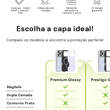
2 peças - Hard
Absorção de
Rebordo
12 meses
Shell + interior
choque
elevado na
garantia
TPU
camera e ecrã
Escolha a capa ideal!
Compare os modelos e encontre a proteção perfeita!
Premium Glossy
Prestige 
MagSafe
Dupla Camada
Contorno Preto