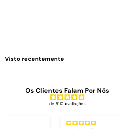
Pink Zebra - Capa
iPad
InstaCase
€
€39
00
3
9
,
Visto recentemente
0
0
Os Clientes Falam Por Nós
de 5110 avaliações