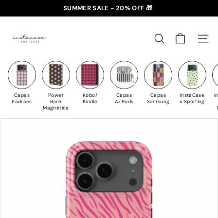
Saltar
SUMMER SALE - 20% OFF 🎁
para
✈️ PORTES GRÁTIS: +35€ 🇵🇹🇪🇸 | +50€ 🇪🇺
slideshow
I
o
pausa
n
Conteúdo
PESQUISAR
NAV
s
t
a
C
Capas
Power
Kobo/
Capas
Capas
InstaCase
I
a
Padrões
Bank
Kindle
AirPods
Samsung
x Sporting
Magnética
s
e