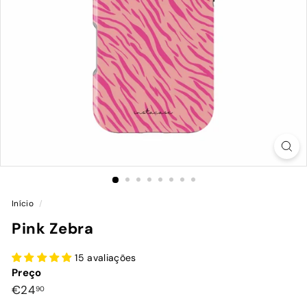
Início
/
Pink Zebra
15 avaliações
Preço
Preço
€24,90
€24
90