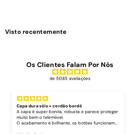
D
€19
90
Desde
e
s
d
Visto recentemente
e
€
1
9
Os Clientes Falam Por Nós
,
9
de 5085 avaliações
0
Capa dura sóis + cordão bordô
A capa é super bonita, robusta e parece proteger
muito bem o telemóvel.
O acabamento é brilhante, os botões funcionam
bem.