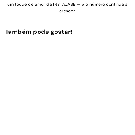
um toque de amor da INSTACASE — e o número continua a
crescer.
Também pode gostar!
Adicionar ao Carrinho de Compras
Pink Zebra
15
avaliações
InstaCase