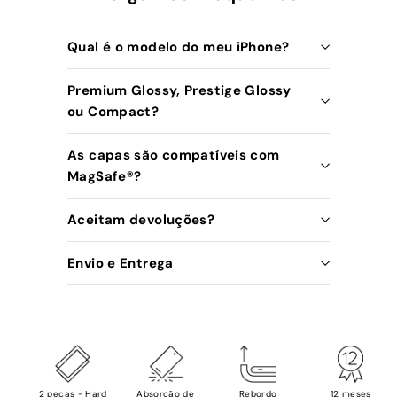
Qual é o modelo do meu iPhone?
Premium Glossy, Prestige Glossy
ou Compact?
As capas são compatíveis com
MagSafe®️?
Aceitam devoluções?
Envio e Entrega
2 peças - Hard
Absorção de
Rebordo
12 meses