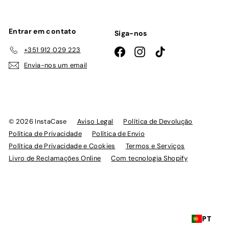
emails
Entrar em contato
Siga-nos
+351 912 029 223
Facebook
Instagram
TikTok
Envia-nos um email
© 2026 InstaCase
Aviso Legal
Política de Devolução
Política de Privacidade
Política de Envio
Política de Privacidade e Cookies
Termos e Serviços
Livro de Reclamações Online
Com tecnologia Shopify
PT