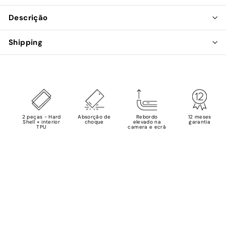
Descrição
Shipping
2 peças - Hard
Absorção de
Rebordo
12 meses
Shell + interior
choque
elevado na
garantia
TPU
camera e ecrã