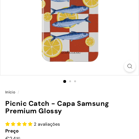
Início
/
Picnic Catch - Capa Samsung
Premium Glossy
2 avaliações
Preço
Preço
€24,90
€24
90