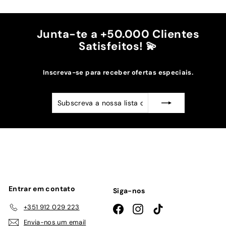
Recomendo!!
Junta-te a +50.000 Clientes
Satisfeitos! 💫
Inscreva-se para receber ofertas especiais.
Subscreva
Subscrever
a
nossa
lista
de
emails
Entrar em contato
Siga-nos
+351 912 029 223
Facebook
Instagram
TikTok
Envia-nos um email