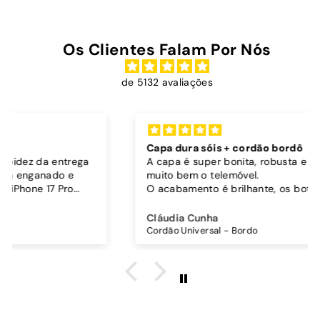
Os Clientes Falam Por Nós
de 5132 avaliações
Capa dura sóis + cordão bordô
A capa é super bonita, robusta e parece proteger
muito bem o telemóvel.
O acabamento é brilhante, os botões funcionam
bem.
Comprei também um cordão à parte para
Cláudia Cunha
pendurar o telemóvel e como a capa é dura o
Cordão Universal - Bordo
cordão fica bem preso!
O cordão é bastante comprido e ajustável, o que
é top, eu não uso no máximo e ele passa me a
cintura.
A cor bordô combinou na perfeição com os sóis
mais escuros da minha capa.