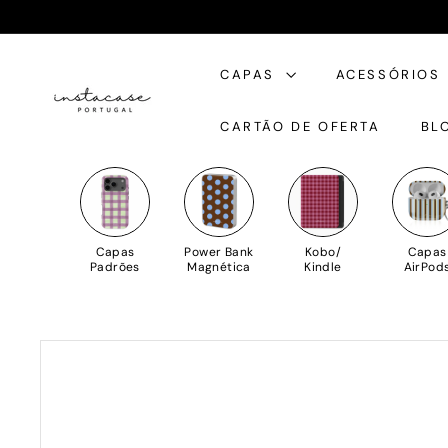
Saltar
para
I
o
CAPAS
ACESSÓRIOS
n
Conteúdo
s
CARTÃO DE OFERTA
BL
t
a
C
a
s
Capas
Power Bank
Kobo/
Capas
e
Padrões
Magnética
Kindle
AirPod