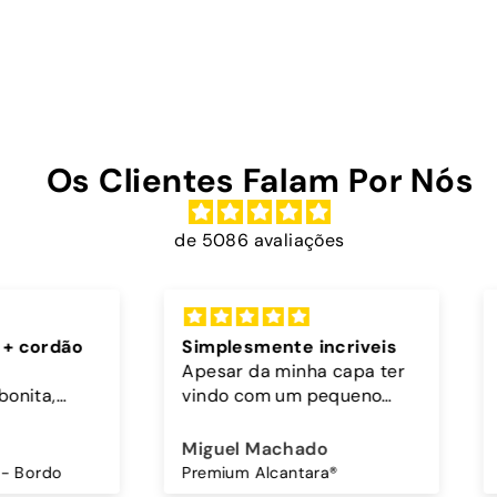
Os Clientes Falam Por Nós
de 5086 avaliações
rdão
Simplesmente incriveis
Exce
Apesar da minha capa ter
Muito
,
vindo com um pequeno
teger
defeito, no mesmo dia em
l.
que a recebi comuniquei e
Miguel Machado
Crist
ante,
passado dois dias tinha
do
Premium Alcantara®
 bem.
uma capa nova.