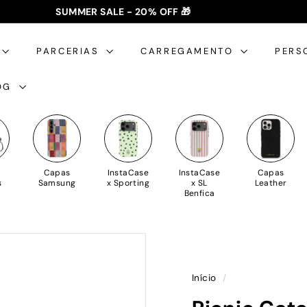
SUMMER SALE - 20% OFF 🎁
✈️ PORTES GRÁTIS: +35€ 🇵🇹🇪🇸 | +50€ 🇪🇺
slideshow
pausa
PARCERIAS
CARREGAMENTO
PERS
OG
Capas
InstaCase
InstaCase
Capas
s
Samsung
x Sporting
x SL
Leather
Benfica
Início
/