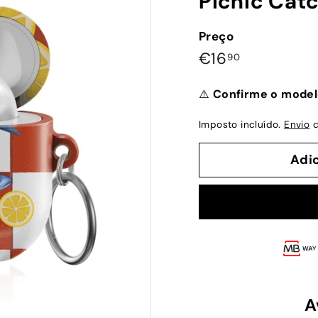
Picnic Cat
Preço
Preço
€16,90
€16
90
normal
⚠️
Confirme o model
Imposto incluído.
Envio
c
Adi
A