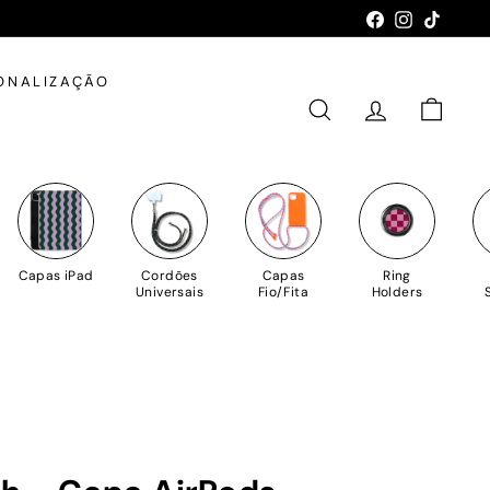
Facebook
Instagram
TikTok
ONALIZAÇÃO
PESQUISAR
CONTA
CARRIN
Capas iPad
Cordões
Capas
Ring
Universais
Fio/Fita
Holders