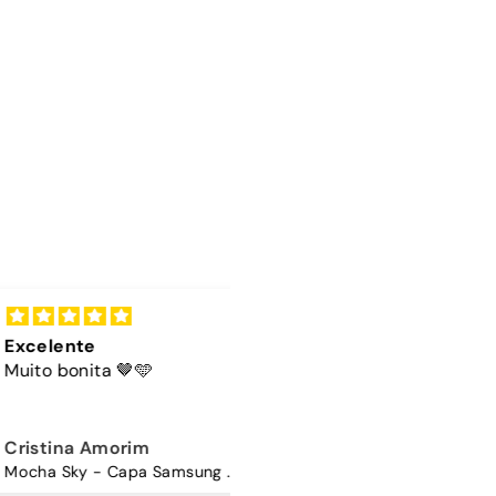
lente
Cordão
 bonita 🤎🩵
A cor do cordão é linda
ina Amorim
Sandra Antunes
Mocha Sky - Capa Samsung Premium Glossy
Cordão Universal - Bordo