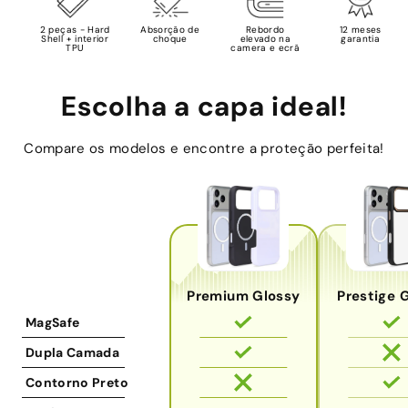
2 peças - Hard
Absorção de
Rebordo
12 meses
Shell + interior
choque
elevado na
garantia
TPU
camera e ecrã
Escolha a capa ideal!
Compare os modelos e encontre a proteção perfeita!
Premium Glossy
Prestige 
MagSafe
Dupla Camada
Contorno Preto