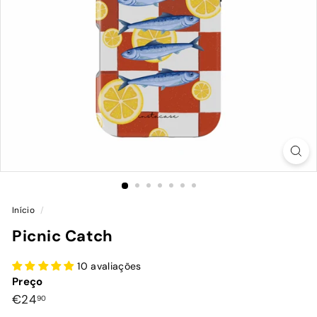
Início
/
Picnic Catch
10 avaliações
Preço
Preço
€24,90
€24
90