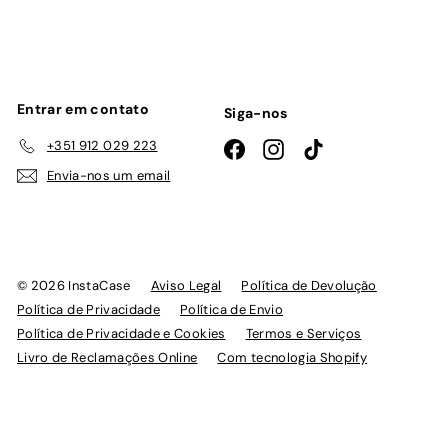
lista
de
emails
Entrar em contato
Siga-nos
+351 912 029 223
Facebook
Instagram
TikTok
Envia-nos um email
© 2026 InstaCase
Aviso Legal
Política de Devolução
Política de Privacidade
Política de Envio
Política de Privacidade e Cookies
Termos e Serviços
Livro de Reclamações Online
Com tecnologia Shopify