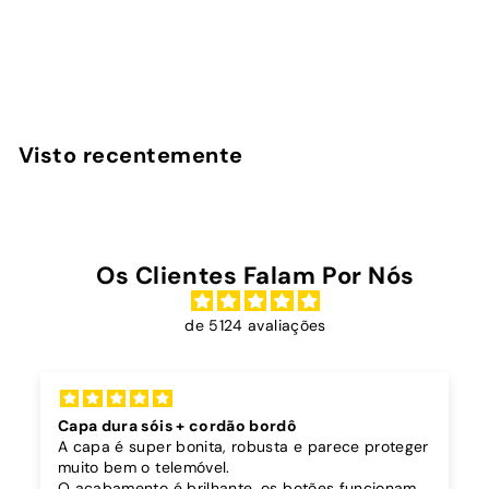
avaliações
InstaCase
D
€19
90
Desde
e
s
d
Visto recentemente
e
€
1
9
Os Clientes Falam Por Nós
,
9
de 5124 avaliações
0
Capa dura sóis + cordão bordô
A capa é super bonita, robusta e parece proteger
muito bem o telemóvel.
O acabamento é brilhante, os botões funcionam