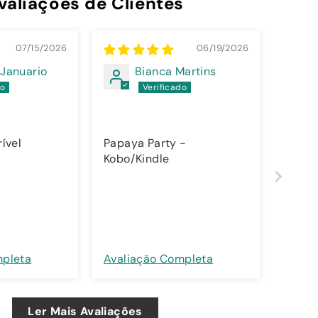
valiações de Clientes
07/15/2026
06/19/2026
 Januario
Bianca Martins
ível
Papaya Party -
Kobo/Kindle
mpleta
Avaliação Completa
Ler Mais Avaliações