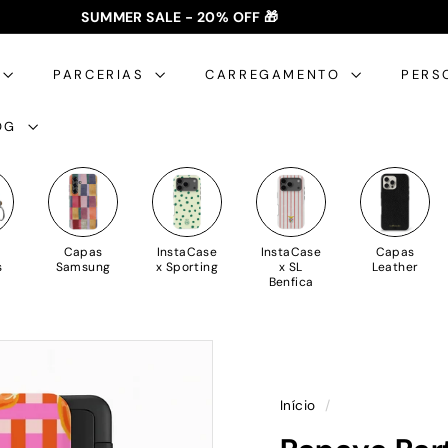
SUMMER SALE - 20% OFF 🎁
✈️ PORTES GRÁTIS: +35€ 🇵🇹🇪🇸 | +50€ 🇪🇺
slideshow
pausa
PARCERIAS
CARREGAMENTO
PERS
OG
Capas
InstaCase
InstaCase
Capas
s
Samsung
x Sporting
x SL
Leather
Benfica
Início
/