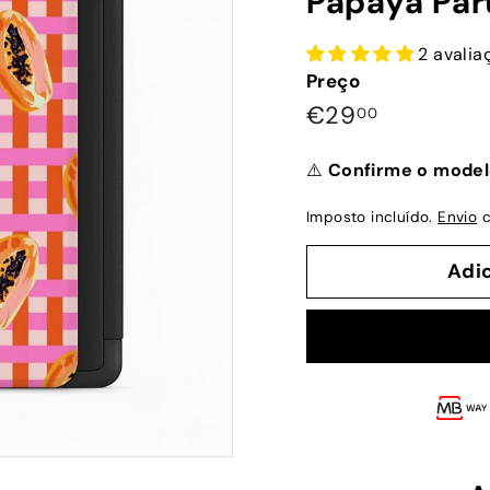
Papaya Par
2 avalia
Preço
Preço
€29,00
€29
00
normal
⚠️
Confirme o model
Imposto incluído.
Envio
c
Adi