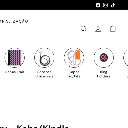
Facebook
Instagram
TikTok
ONALIZAÇÃO
PESQUISAR
CONTA
CARRIN
Capas iPad
Cordões
Capas
Ring
Universais
Fio/Fita
Holders