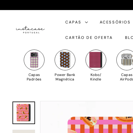
Saltar
para
I
o
CAPAS
ACESSÓRIOS
n
Conteúdo
s
CARTÃO DE OFERTA
BL
t
a
C
a
s
Capas
Power Bank
Kobo/
Capas
e
Padrões
Magnética
Kindle
AirPod