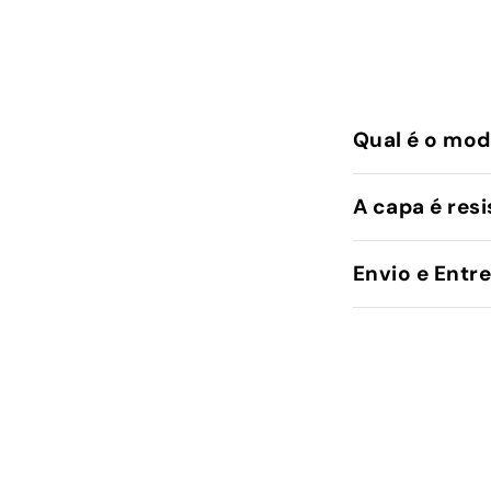
Qual é o mod
A capa é resi
Envio e Entr