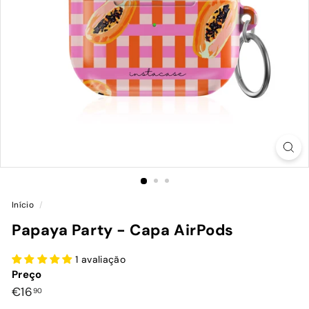
Início
/
Papaya Party - Capa AirPods
1 avaliação
Preço
Preço
€16,90
€16
90