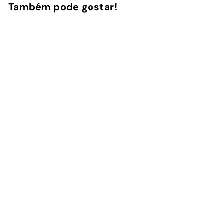
Também pode gostar!
Adicionar ao Carrinho de Compras
Papaya Party - Capa
AirPods
1
avaliação
InstaCase
€
€16
90
1