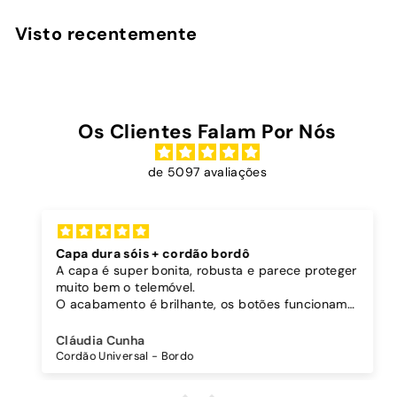
6
,
Visto recentemente
9
0
Os Clientes Falam Por Nós
de 5097 avaliações
Capa dura sóis + cordão bordô
A capa é super bonita, robusta e parece proteger
muito bem o telemóvel.
O acabamento é brilhante, os botões funcionam
bem.
Comprei também um cordão à parte para
Cláudia Cunha
pendurar o telemóvel e como a capa é dura o
Cordão Universal - Bordo
cordão fica bem preso!
O cordão é bastante comprido e ajustável, o que