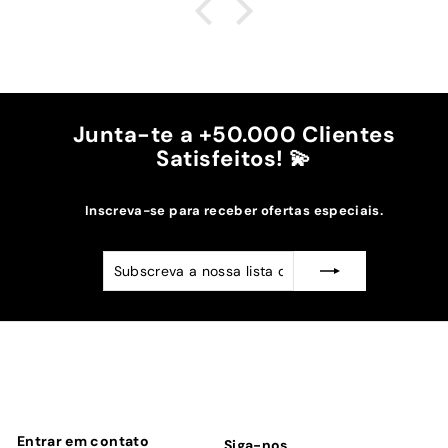
é top, eu não uso no máximo e ele passa me a
cintura.
A cor bordô combinou na perfeição com os sóis
mais escuros da minha capa.
Recomendo!!
Junta-te a +50.000 Clientes
Satisfeitos! 💫
Inscreva-se para receber ofertas especiais.
Subscreva
Subscrever
a
nossa
lista
de
emails
Entrar em contato
Siga-nos