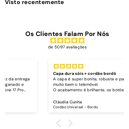
Visto recentemente
0
0
Os Clientes Falam Por Nós
de 5097 avaliações
Capa dura sóis + cordão bordô
A capa é super bonita, robusta e parece proteger
muito bem o telemóvel.
O acabamento é brilhante, os botões funcionam
bem.
Comprei também um cordão à parte para
Cláudia Cunha
pendurar o telemóvel e como a capa é dura o
Cordão Universal - Bordo
cordão fica bem preso!
O cordão é bastante comprido e ajustável, o que
é top, eu não uso no máximo e ele passa me a
cintura.