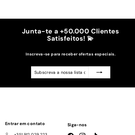
A cor bordô combinou na perfeição com os sóis
mais escuros da minha capa.
Recomendo!!
Junta-te a +50.000 Clientes
Satisfeitos! 💫
Inscreva-se para receber ofertas especiais.
Subscreva
Subscrever
a
nossa
lista
de
emails
Entrar em contato
Siga-nos
+351 912 029 223