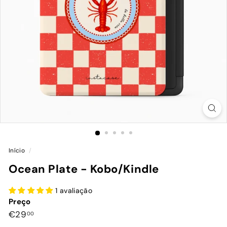
Início
/
Ocean Plate - Kobo/Kindle
1 avaliação
Preço
Preço
€29,00
€29
00