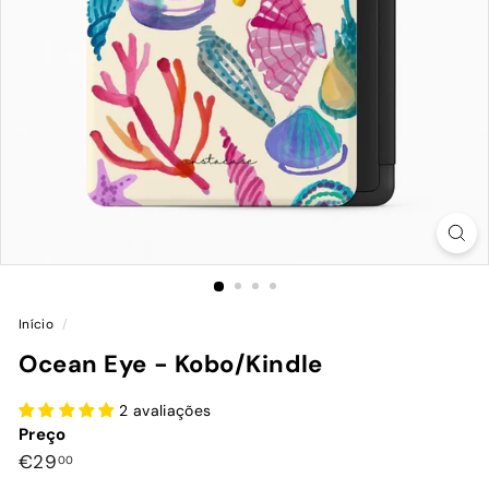
Início
/
Ocean Eye - Kobo/Kindle
2 avaliações
Preço
Preço
€29,00
€29
00