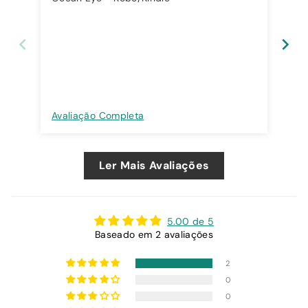
nov
esp
do
Avaliação Completa
Ava
Ler Mais Avaliações
5.00 de 5
Baseado em 2 avaliações
2
0
0