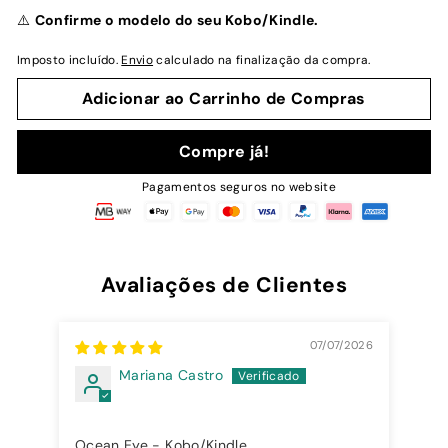
normal
⚠️
Confirme o modelo do seu Kobo/Kindle.
Imposto incluído.
Envio
calculado na finalização da compra.
Adicionar ao Carrinho de Compras
Compre já!
Pagamentos seguros no website
Avaliações de Clientes
07/07/2026
Mariana Castro
Ca
Ocean Eye - Kobo/Kindle
O m