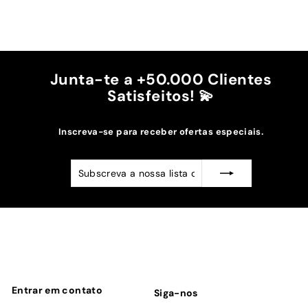
A cor bordô combinou na perfeição com os sóis
mais escuros da minha capa.
Recomendo!!
Junta-te a +50.000 Clientes
Satisfeitos! 💫
Inscreva-se para receber ofertas especiais.
Subscreva
Subscrever
a
nossa
lista
de
emails
Entrar em contato
Siga-nos