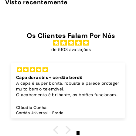
Visto recentemente
0
0
Os Clientes Falam Por Nós
de 5103 avaliações
Capa dura sóis + cordão bordô
A capa é super bonita, robusta e parece proteger
muito bem o telemóvel.
O acabamento é brilhante, os botões funcionam
bem.
Comprei também um cordão à parte para
Cláudia Cunha
pendurar o telemóvel e como a capa é dura o
Cordão Universal - Bordo
cordão fica bem preso!
O cordão é bastante comprido e ajustável, o que
é top, eu não uso no máximo e ele passa me a
cintura.