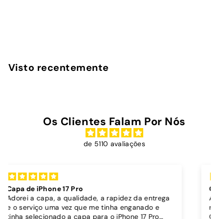
AirPods Max
InstaCase
€
€16
90
1
6
,
Visto recentemente
9
0
Os Clientes Falam Por Nós
de 5110 avaliações
Capa dura sóis + cordão bordô
A capa é super bonita, robusta e parece protege
 e
muito bem o telemóvel.
ro
O acabamento é brilhante, os botões funcionam