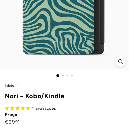
Início
/
Nori - Kobo/Kindle
4 avaliações
Preço
Preço
€29,00
€29
00