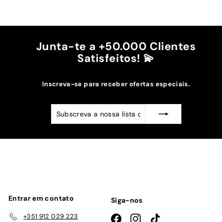
mais escuros da minha capa.
Recomendo!!
Junta-te a +50.000 Clientes
Satisfeitos! 💫
Inscreva-se para receber ofertas especiais.
Subscreva
Subscrever
a
nossa
lista
de
emails
Entrar em contato
Siga-nos
+351 912 029 223
Facebook
Instagram
TikTok