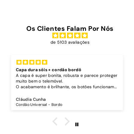
0
Os Clientes Falam Por Nós
de 5103 avaliações
Capa dura sóis + cordão bordô
A capa é super bonita, robusta e parece proteger
muito bem o telemóvel.
O acabamento é brilhante, os botões funcionam
bem.
Comprei também um cordão à parte para
Cláudia Cunha
pendurar o telemóvel e como a capa é dura o
Cordão Universal - Bordo
cordão fica bem preso!
O cordão é bastante comprido e ajustável, o que
é top, eu não uso no máximo e ele passa me a
cintura.
A cor bordô combinou na perfeição com os sóis