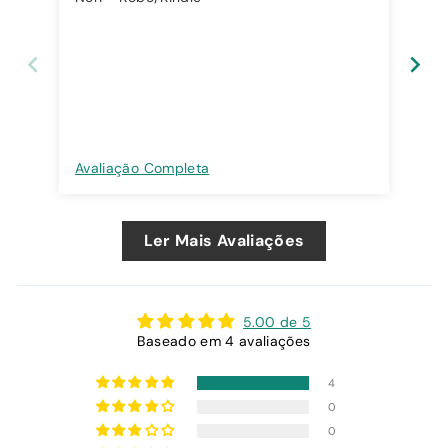
Avaliação Completa
Ava
Ler Mais Avaliações
5.00 de 5
Baseado em 4 avaliações
4
0
0