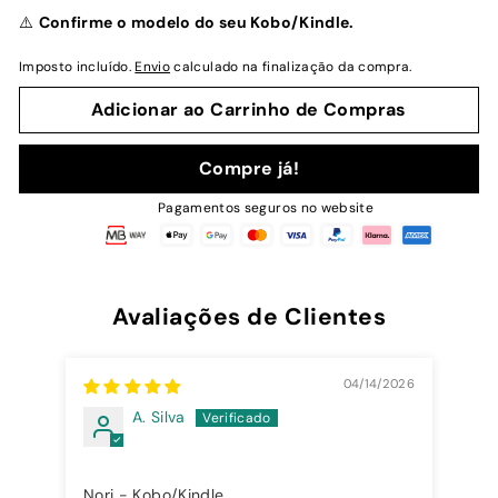
normal
⚠️
Confirme o modelo do seu Kobo/Kindle.
Imposto incluído.
Envio
calculado na finalização da compra.
Adicionar ao Carrinho de Compras
Compre já!
Pagamentos seguros no website
Avaliações de Clientes
04/14/2026
A. Silva
Ent
Nori - Kobo/Kindle
Ent