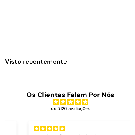
Neon Sight - Capa
iPad
InstaCase
€
€39
00
3
9
,
Visto recentemente
0
0
Os Clientes Falam Por Nós
de 5126 avaliações