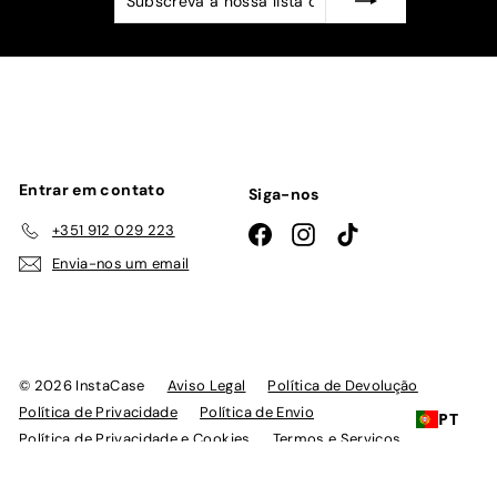
a
nossa
lista
de
emails
Entrar em contato
Siga-nos
+351 912 029 223
Facebook
Instagram
TikTok
Envia-nos um email
© 2026 InstaCase
Aviso Legal
Política de Devolução
Política de Privacidade
Política de Envio
PT
Política de Privacidade e Cookies
Termos e Serviços
Livro de Reclamações Online
Com tecnologia Shopify