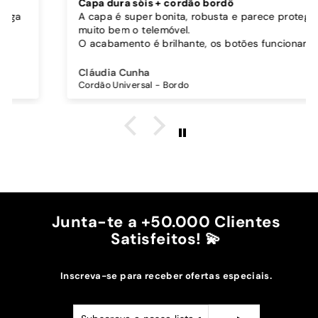
Capa dura sóis + cordão bordô
A capa é super bonita, robusta e parece proteger
muito bem o telemóvel.
O acabamento é brilhante, os botões funcionam
bem.
Comprei também um cordão à parte para
Cláudia Cunha
pendurar o telemóvel e como a capa é dura o
Cordão Universal - Bordo
cordão fica bem preso!
O cordão é bastante comprido e ajustável, o que
é top, eu não uso no máximo e ele passa me a
cintura.
A cor bordô combinou na perfeição com os sóis
mais escuros da minha capa.
Recomendo!!
Junta-te a +50.000 Clientes
Satisfeitos! 💫
Inscreva-se para receber ofertas especiais.
Subscreva
Subscrever