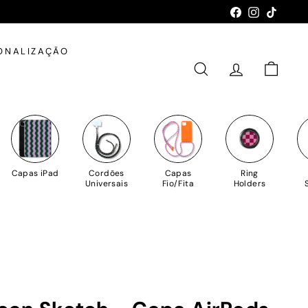
Facebook
Instagram
TikTok
ONALIZAÇÃO
PESQUISAR
CONTA
CARRIN
Capas iPad
Cordões
Capas
Ring
Universais
Fio/Fita
Holders