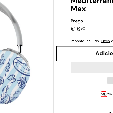
Mediterran
Max
Preço
Preço
€16,90
€16
90
normal
Imposto incluído.
Envio
c
Adi