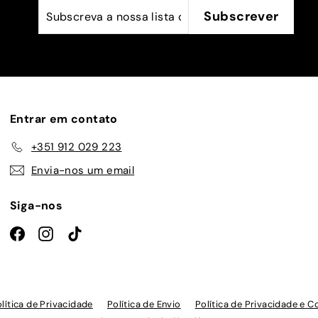
Subscreva
Subscrever
Subscrever
a
nossa
lista
de
emails
Entrar em contato
+351 912 029 223
Envia-nos um email
Siga-nos
Facebook
Instagram
TikTok
lítica de Privacidade
Política de Envio
Política de Privacidade e C