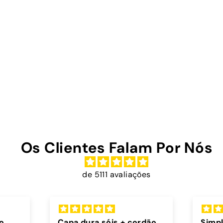
Os Clientes Falam Por Nós
de 5111 avaliações
rdão
Simplesmente incriveis
Exce