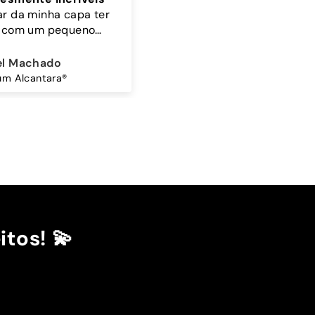
 bonita 🤎🩵
A cor do cordão é linda
ina Amorim
Sandra Antunes
Mocha Sky - Capa Samsung Premium Glossy
Cordão Universal - Bordo
itos! 💫