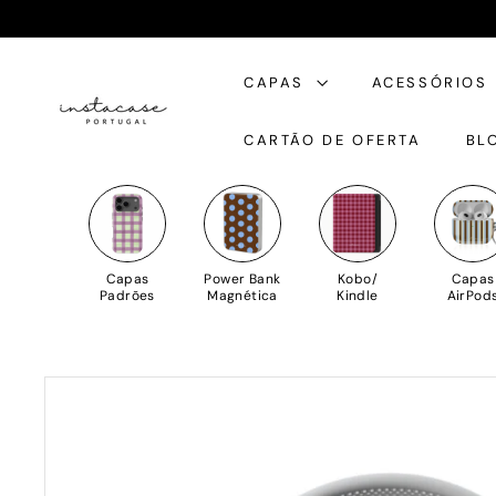
Saltar
para
I
o
CAPAS
ACESSÓRIOS
n
Conteúdo
s
CARTÃO DE OFERTA
BL
t
a
C
a
s
Capas
Power Bank
Kobo/
Capas
e
Padrões
Magnética
Kindle
AirPod