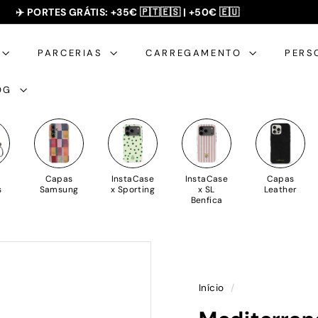
✈️ PORTES GRÁTIS: +35€ 🇵🇹🇪🇸 | +50€ 🇪🇺
SUMMER SALE - 20% OFF 🎁
slideshow
pausa
PARCERIAS
CARREGAMENTO
PERS
OG
Capas
InstaCase
InstaCase
Capas
s
Samsung
x Sporting
x SL
Leather
Benfica
Início
/