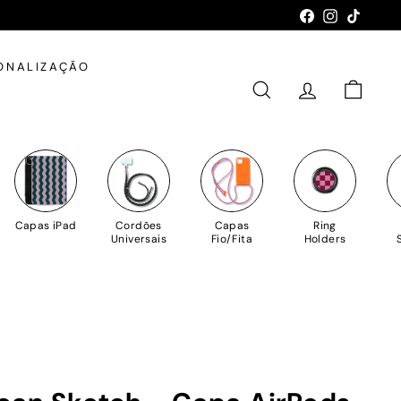
Facebook
Instagram
TikTok
ONALIZAÇÃO
PESQUISAR
CONTA
CARRIN
Capas iPad
Cordões
Capas
Ring
Universais
Fio/Fita
Holders