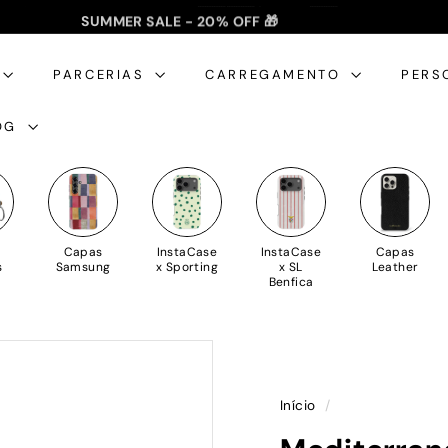
SUMMER SALE - 20% OFF 🎁
✈️ PORTES GRÁTIS: +35€ 🇵🇹🇪🇸 | +50€ 🇪🇺
slideshow
pausa
PARCERIAS
CARREGAMENTO
PERS
OG
Capas
InstaCase
InstaCase
Capas
s
Samsung
x Sporting
x SL
Leather
Benfica
Início
/