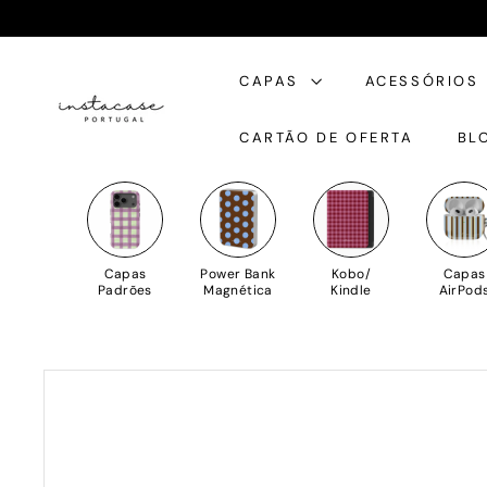
Saltar
para
I
o
CAPAS
ACESSÓRIOS
n
Conteúdo
s
CARTÃO DE OFERTA
BL
t
a
C
a
s
Capas
Power Bank
Kobo/
Capas
e
Padrões
Magnética
Kindle
AirPod