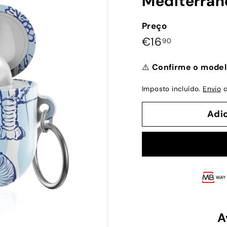
Mediterran
Preço
Preço
€16,90
€16
90
normal
⚠️
Confirme o model
Imposto incluído.
Envio
c
Adi
A