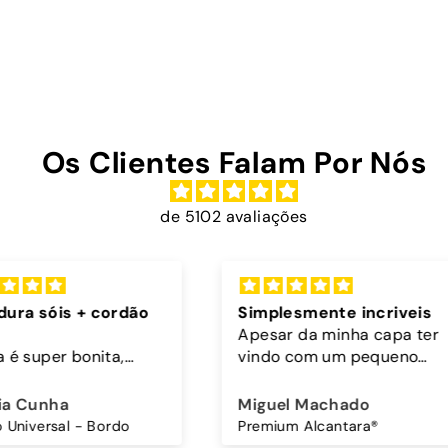
Os Clientes Falam Por Nós
de 5102 avaliações
rdão
Simplesmente incriveis
Exce
Apesar da minha capa ter
Muito
,
vindo com um pequeno
teger
defeito, no mesmo dia em
l.
que a recebi comuniquei e
Miguel Machado
Crist
ante,
passado dois dias tinha
do
Premium Alcantara®
 bem.
uma capa nova.