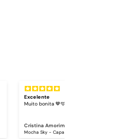
lente
Cordão
 bonita 🤎🩵
A cor do cordão é linda
ina Amorim
Sandra Antunes
Mocha Sky - Capa Samsung Premium Glossy
Cordão Universal - Bordo