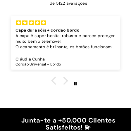
de 5122 avaliações
Capa dura sóis + cordão bordô
A capa é super bonita, robusta e parece proteger
muito bem o telemóvel.
O acabamento é brilhante, os botões funcionam
bem.
Comprei também um cordão à parte para
Cláudia Cunha
pendurar o telemóvel e como a capa é dura o
Cordão Universal - Bordo
cordão fica bem preso!
O cordão é bastante comprido e ajustável, o que
é top, eu não uso no máximo e ele passa me a
cintura.
A cor bordô combinou na perfeição com os sóis
mais escuros da minha capa.
Recomendo!!
Junta-te a +50.000 Clientes
Satisfeitos! 💫