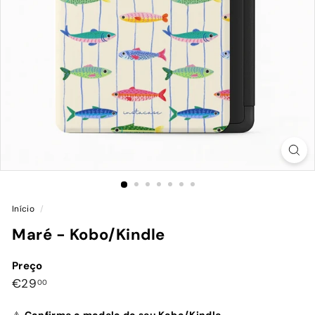
Início
/
Maré - Kobo/Kindle
Preço
Preço
€29,00
€29
00
normal