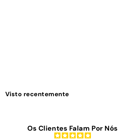
Maré - Kobo/Kindle
InstaCase
€
€29
00
2
9
,
Visto recentemente
0
0
Os Clientes Falam Por Nós