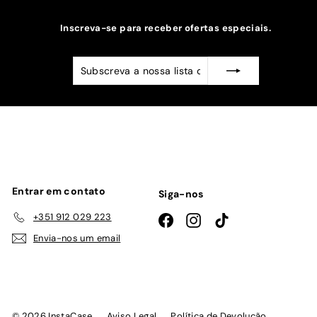
Inscreva-se para receber ofertas especiais.
Subscreva
Subscrever
a
nossa
lista
de
emails
Entrar em contato
Siga-nos
+351 912 029 223
Facebook
Instagram
TikTok
Envia-nos um email
© 2026 InstaCase
Aviso Legal
Política de Devolução