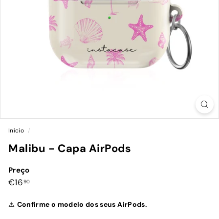
Início
/
Malibu - Capa AirPods
Preço
Preço
€16,90
€16
90
normal
⚠️
Confirme o modelo dos seus AirPods.