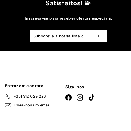
Satisfeitos! 💫
Inscreva-se para receber ofertas especiais.
Subscreva
Subscrever
a
nossa
lista
de
emails
Entrar em contato
Siga-nos
+351 912 029 223
Facebook
Instagram
TikTok
Envia-nos um email