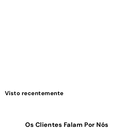
Malibu - Capa
AirPods
InstaCase
€
€16
90
1
6
,
Visto recentemente
9
0
Os Clientes Falam Por Nós