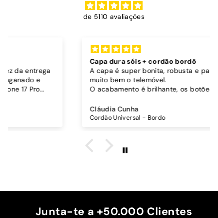
de 5110 avaliações
Capa dura sóis + cordão bordô
A capa é super bonita, robusta e parece proteger
muito bem o telemóvel.
O acabamento é brilhante, os botões funcionam
bem.
Comprei também um cordão à parte para
Cláudia Cunha
pendurar o telemóvel e como a capa é dura o
Cordão Universal - Bordo
cordão fica bem preso!
O cordão é bastante comprido e ajustável, o que
é top, eu não uso no máximo e ele passa me a
cintura.
A cor bordô combinou na perfeição com os sóis
mais escuros da minha capa.
Recomendo!!
Junta-te a +50.000 Clientes