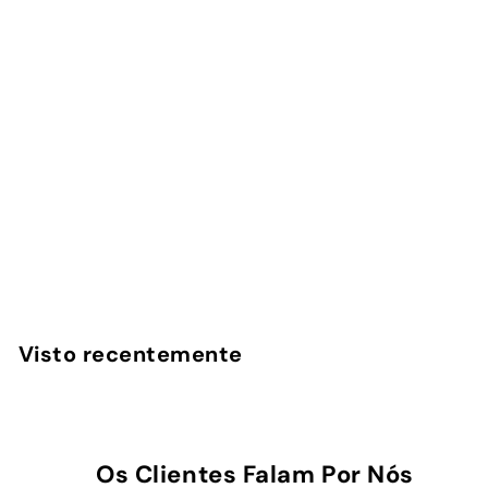
Macchiatto -
Kobo/Kindle
InstaCase
€
€29
00
2
9
,
Visto recentemente
0
0
Os Clientes Falam Por Nós