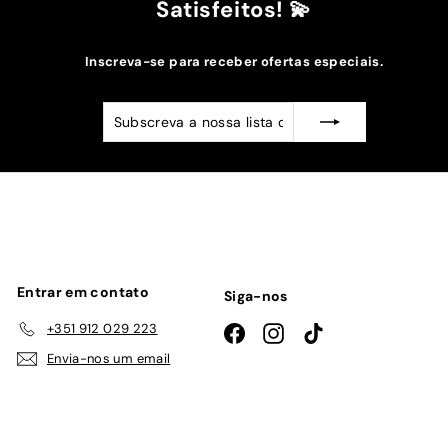
Satisfeitos! 💫
Inscreva-se para receber ofertas especiais.
Subscreva
Subscrever
a
nossa
lista
de
emails
Entrar em contato
Siga-nos
+351 912 029 223
Facebook
Instagram
TikTok
Envia-nos um email