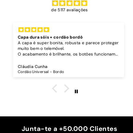
de 5117 avaliações
Capa dura sóis + cordão bordô
A capa é super bonita, robusta e parece proteger
muito bem o telemóvel.
O acabamento é brilhante, os botões funcionam
bem.
Comprei também um cordão à parte para
Cláudia Cunha
pendurar o telemóvel e como a capa é dura o
Cordão Universal - Bordo
cordão fica bem preso!
O cordão é bastante comprido e ajustável, o que
é top, eu não uso no máximo e ele passa me a
cintura.
A cor bordô combinou na perfeição com os sóis
mais escuros da minha capa.
Recomendo!!
Junta-te a +50.000 Clientes