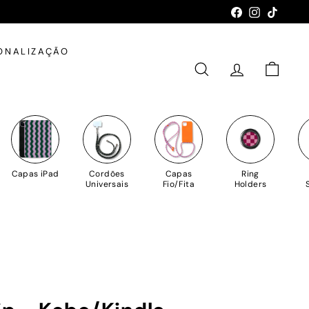
Facebook
Instagram
TikTok
ONALIZAÇÃO
PESQUISAR
CONTA
CARRIN
Capas iPad
Cordões
Capas
Ring
Universais
Fio/Fita
Holders