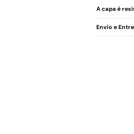
A capa é resi
Envio e Entr