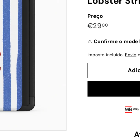
Lobster Str
Preço
Preço
€29,00
€29
00
normal
⚠️
Confirme o model
Imposto incluído.
Envio
c
Adi
A