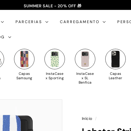
SUMMER SALE - 20% OFF 🎁
✈️ PORTES GRÁTIS: +35€ 🇵🇹🇪🇸 | +50€ 🇪🇺
slideshow
pausa
PARCERIAS
CARREGAMENTO
PERS
OG
Capas
InstaCase
InstaCase
Capas
s
Samsung
x Sporting
x SL
Leather
Benfica
Início
/