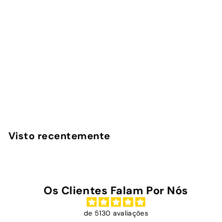
Lobster - Power Bank
Magnética
InstaCase
€
€45
00
4
5
,
Visto recentemente
0
0
Os Clientes Falam Por Nós
de 5130 avaliações