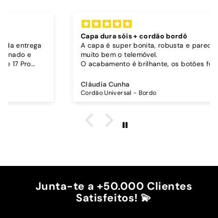
Capa dura sóis + cordão bordô
A capa é super bonita, robusta e parece proteger
muito bem o telemóvel.
O acabamento é brilhante, os botões funcionam
bem.
Comprei também um cordão à parte para
Cláudia Cunha
pendurar o telemóvel e como a capa é dura o
Cordão Universal - Bordo
cordão fica bem preso!
O cordão é bastante comprido e ajustável, o que
é top, eu não uso no máximo e ele passa me a
cintura.
A cor bordô combinou na perfeição com os sóis
mais escuros da minha capa.
Recomendo!!
Junta-te a +50.000 Clientes
Satisfeitos! 💫