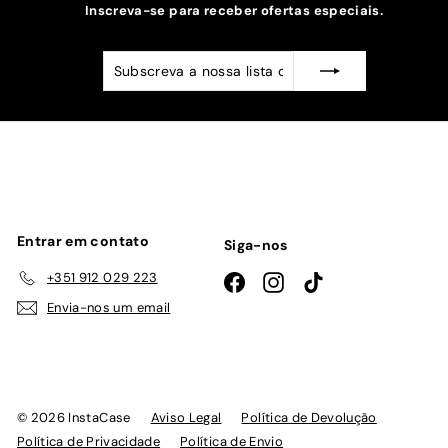
Inscreva-se para receber ofertas especiais.
Subscreva
Subscrever
a
nossa
lista
de
emails
Entrar em contato
Siga-nos
+351 912 029 223
Facebook
Instagram
TikTok
Envia-nos um email
© 2026 InstaCase
Aviso Legal
Política de Devolução
Política de Privacidade
Política de Envio