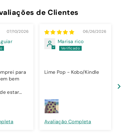
valiações de Clientes
07/10/2026
06/26/2026
guiar
Marisa rico
omprei para
Lime Pop - Kobo/Kindle
Lime 
 vem bem
de estar
apas da
 a minha é a
o rebordo
rta,
mpleta
Avaliação Completa
Avali
utras são
abadas e