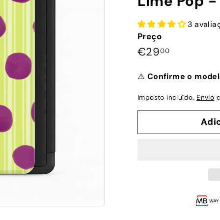
Lime Pop -
3 avalia
Preço
Preço
€29,00
€29
00
normal
⚠️
Confirme o model
Imposto incluído.
Envio
c
Adi