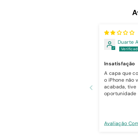
A
Duarte A
Insatisfação
A capa que c
o iPhone não
acabada, tive
oportunidade 
com outras c
vossa marca e
única em que 
parece que co
Avaliação Co
enquanto as o
muito bem ac