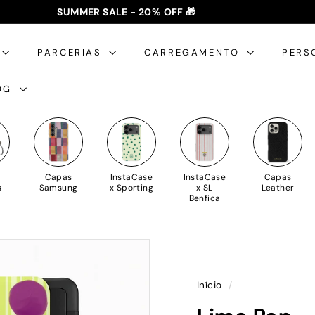
SUMMER SALE - 20% OFF 🎁
✈️ PORTES GRÁTIS: +35€ 🇵🇹🇪🇸 | +50€ 🇪🇺
slideshow
pausa
PARCERIAS
CARREGAMENTO
PERS
OG
Capas
InstaCase
InstaCase
Capas
s
Samsung
x Sporting
x SL
Leather
Benfica
Início
/