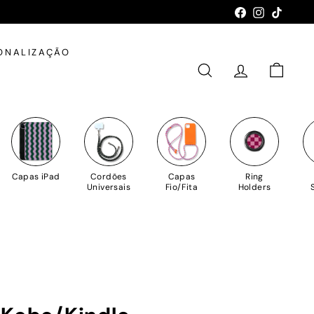
Facebook
Instagram
TikTok
ONALIZAÇÃO
PESQUISAR
CONTA
CARRIN
Capas iPad
Cordões
Capas
Ring
Universais
Fio/Fita
Holders