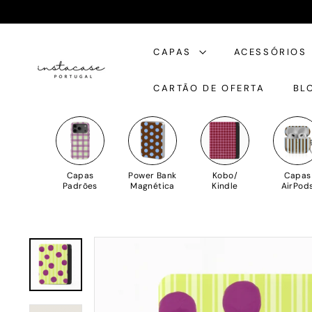
Saltar
para
I
o
CAPAS
ACESSÓRIOS
n
Conteúdo
s
CARTÃO DE OFERTA
BL
t
a
C
a
s
Capas
Power Bank
Kobo/
Capas
e
Padrões
Magnética
Kindle
AirPod