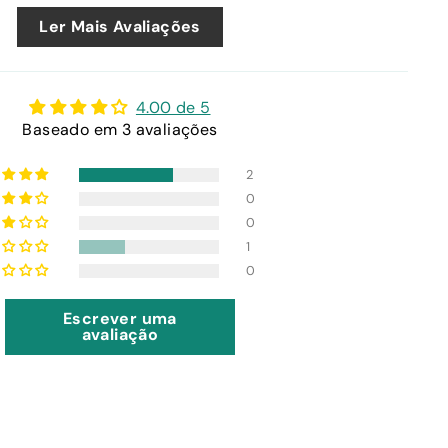
falar ao
Ler Mais Avaliações
anto que
ue corta a
ível efectuar
4.00 de 5
Baseado em 3 avaliações
2
0
0
1
0
Escrever uma
avaliação