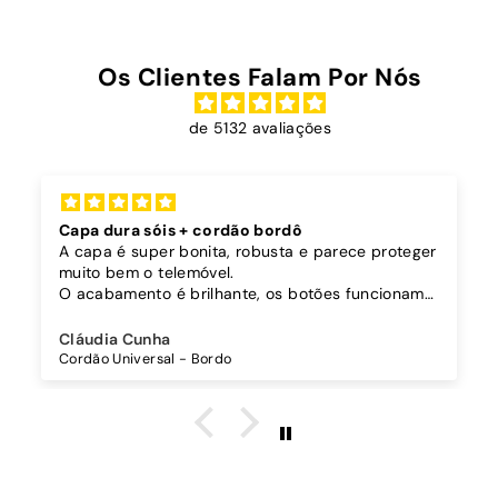
Os Clientes Falam Por Nós
de 5132 avaliações
Capa dura sóis + cordão bordô
A capa é super bonita, robusta e parece proteger
muito bem o telemóvel.
O acabamento é brilhante, os botões funcionam
bem.
Comprei também um cordão à parte para
Cláudia Cunha
pendurar o telemóvel e como a capa é dura o
Cordão Universal - Bordo
cordão fica bem preso!
O cordão é bastante comprido e ajustável, o que
é top, eu não uso no máximo e ele passa me a
cintura.
A cor bordô combinou na perfeição com os sóis
mais escuros da minha capa.