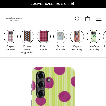
Saltar
SUMMER SALE - 20% OFF 🎁
para
✈️ PORTES GRÁTIS: +35€ 🇵🇹🇪🇸 | +50€ 🇪🇺
slideshow
I
o
pausa
n
Conteúdo
PESQUISAR
NAV
s
t
a
C
Capas
Power
Kobo/
Capas
Capas
InstaCase
I
a
Padrões
Bank
Kindle
AirPods
Samsung
x Sporting
Magnética
s
e