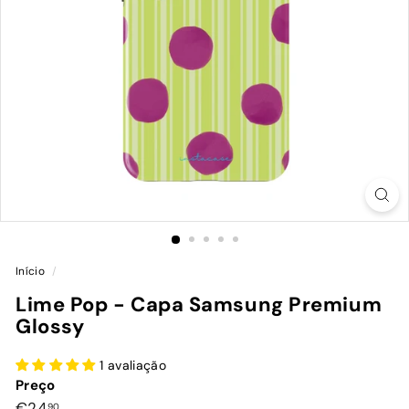
Início
/
Lime Pop - Capa Samsung Premium
Glossy
1 avaliação
Preço
Preço
€24,90
€24
90