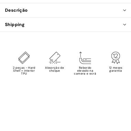
Descrição
Shipping
2 peças - Hard
Absorção de
Rebordo
12 meses
Shell + interior
choque
elevado na
garantia
TPU
camera e ecrã