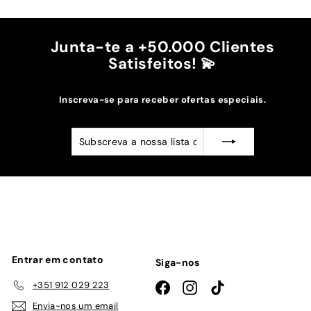
Recomendo!!
Junta-te a +50.000 Clientes
Satisfeitos! 💫
Inscreva-se para receber ofertas especiais.
Subscreva
Subscrever
a
nossa
lista
de
emails
Entrar em contato
Siga-nos
+351 912 029 223
Facebook
Instagram
TikTok
Envia-nos um email