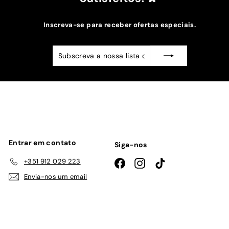
Inscreva-se para receber ofertas especiais.
Subscreva
Subscrever
a
nossa
lista
de
emails
Entrar em contato
Siga-nos
+351 912 029 223
Facebook
Instagram
TikTok
Envia-nos um email