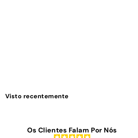
Lime Pop - Capa iPad
1
avaliação
InstaCase
€
€39
00
3
9
,
Visto recentemente
0
0
Os Clientes Falam Por Nós