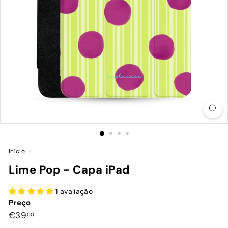
Início
/
Lime Pop - Capa iPad
1 avaliação
Preço
Preço
€39,00
€39
00