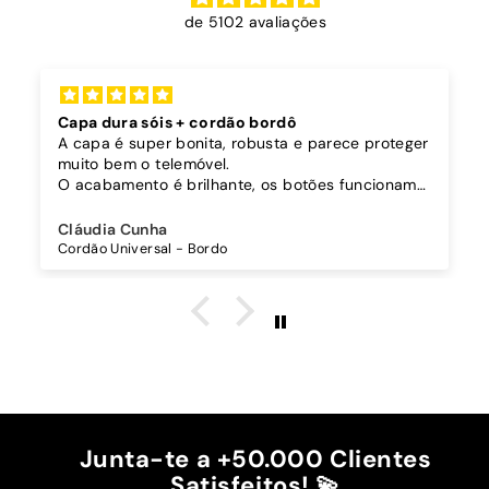
de 5102 avaliações
Capa dura sóis + cordão bordô
A capa é super bonita, robusta e parece proteger
muito bem o telemóvel.
O acabamento é brilhante, os botões funcionam
bem.
Comprei também um cordão à parte para
Cláudia Cunha
pendurar o telemóvel e como a capa é dura o
Cordão Universal - Bordo
cordão fica bem preso!
O cordão é bastante comprido e ajustável, o que
é top, eu não uso no máximo e ele passa me a
cintura.
A cor bordô combinou na perfeição com os sóis
mais escuros da minha capa.
Recomendo!!
Junta-te a +50.000 Clientes
Satisfeitos! 💫