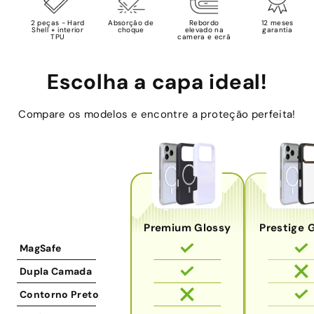
2 peças - Hard
Absorção de
Rebordo
12 meses
Shell + interior
choque
elevado na
garantia
TPU
camera e ecrã
Escolha a capa ideal!
Compare os modelos e encontre a proteção perfeita!
Premium Glossy
Prestige 
MagSafe
Dupla Camada
Contorno Preto