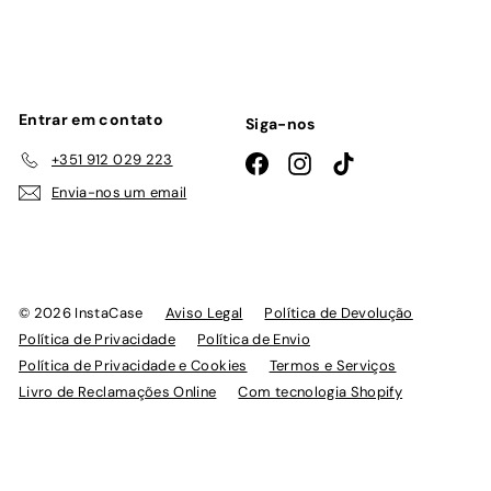
lista
de
emails
Entrar em contato
Siga-nos
+351 912 029 223
Facebook
Instagram
TikTok
Envia-nos um email
© 2026 InstaCase
Aviso Legal
Política de Devolução
Política de Privacidade
Política de Envio
Política de Privacidade e Cookies
Termos e Serviços
Livro de Reclamações Online
Com tecnologia Shopify