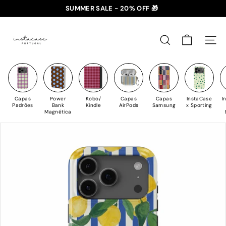
Saltar
SUMMER SALE - 20% OFF 🎁
para
✈️ PORTES GRÁTIS: +35€ 🇵🇹🇪🇸 | +50€ 🇪🇺
slideshow
I
o
pausa
n
Conteúdo
PESQUISAR
NAV
s
t
a
C
Capas
Power
Kobo/
Capas
Capas
InstaCase
I
a
Padrões
Bank
Kindle
AirPods
Samsung
x Sporting
Magnética
s
e