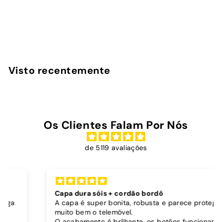
avaliações
InstaCase
D
€19
90
Desde
e
s
d
Visto recentemente
e
€
1
9
Os Clientes Falam Por Nós
,
9
de 5119 avaliações
0
Capa dura sóis + cordão bordô
A capa é super bonita, robusta e parece proteger
muito bem o telemóvel.
O acabamento é brilhante, os botões funcionam