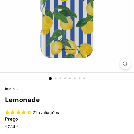
Início
/
Lemonade
21 avaliações
Preço
Preço
€24,90
€24
90