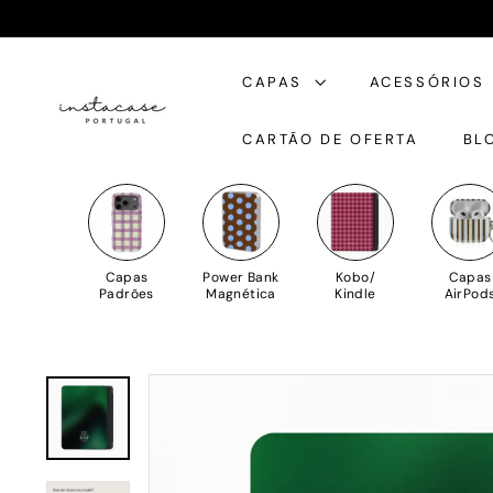
Saltar
para
I
o
CAPAS
ACESSÓRIOS
n
Conteúdo
s
CARTÃO DE OFERTA
BL
t
a
C
a
s
Capas
Power Bank
Kobo/
Capas
e
Padrões
Magnética
Kindle
AirPod