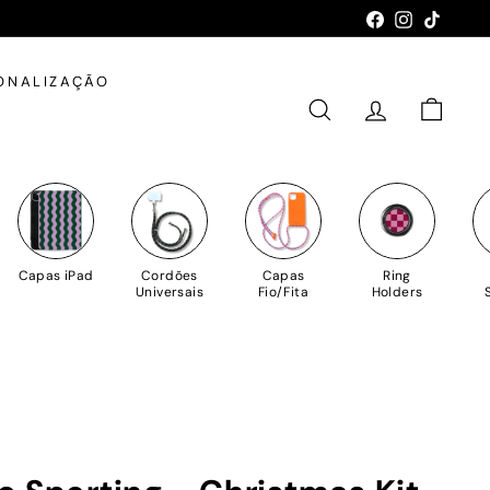
Facebook
Instagram
TikTok
ONALIZAÇÃO
PESQUISAR
CONTA
CARRIN
Capas iPad
Cordões
Capas
Ring
Universais
Fio/Fita
Holders