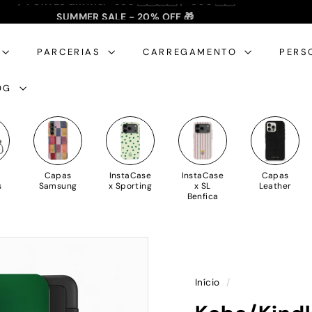
SUMMER SALE - 20% OFF 🎁
✈️ PORTES GRÁTIS: +35€ 🇵🇹🇪🇸 | +50€ 🇪🇺
slideshow
pausa
PARCERIAS
CARREGAMENTO
PERS
OG
Capas
InstaCase
InstaCase
Capas
s
Samsung
x Sporting
x SL
Leather
Benfica
Início
/