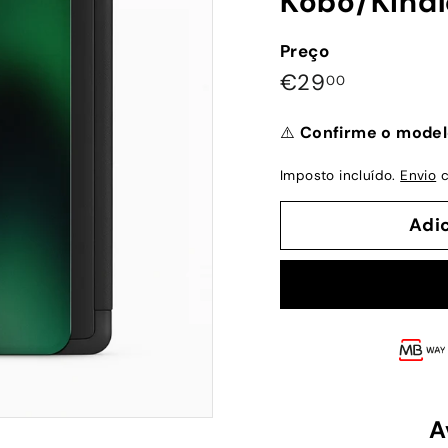
Kobo/Kindl
Preço
Preço
€29,00
€29
00
normal
⚠️
Confirme o model
Imposto incluído.
Envio
c
Adi
A