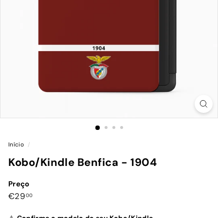
Início
/
Kobo/Kindle Benfica - 1904
Preço
Preço
€29,00
€29
00
normal