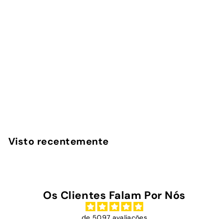
Kobo/Kindle Benfica -
1904
InstaCase
€
€29
00
2
9
,
Visto recentemente
0
0
Os Clientes Falam Por Nós
de 5097 avaliações