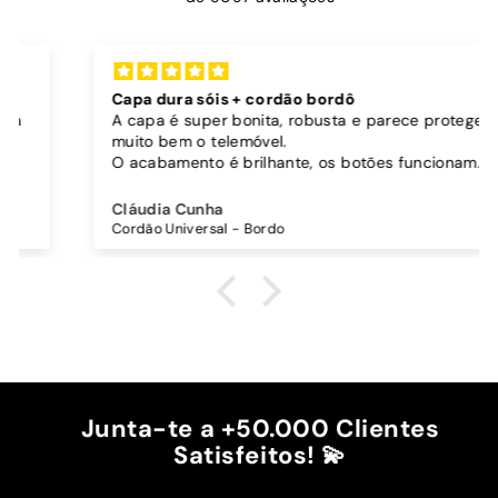
Capa dura sóis + cordão bordô
A capa é super bonita, robusta e parece proteger
muito bem o telemóvel.
O acabamento é brilhante, os botões funcionam
bem.
Comprei também um cordão à parte para
Cláudia Cunha
pendurar o telemóvel e como a capa é dura o
Cordão Universal - Bordo
cordão fica bem preso!
O cordão é bastante comprido e ajustável, o que
é top, eu não uso no máximo e ele passa me a
cintura.
A cor bordô combinou na perfeição com os sóis
mais escuros da minha capa.
Recomendo!!
Junta-te a +50.000 Clientes
Satisfeitos! 💫