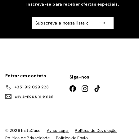
Inscreva-se para receber ofertas especiais.
Subscreva
Subscrever
a
nossa
lista
de
emails
Entrar em contato
Siga-nos
+351 912 029 223
Facebook
Instagram
TikTok
Envia-nos um email
© 2026 InstaCase
Aviso Legal
Política de Devolução
Política de Privacidade
Política de Envio