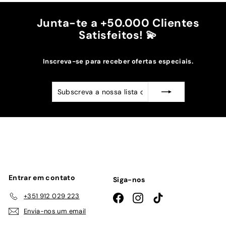
Junta-te a +50.000 Clientes
Satisfeitos! 💫
Inscreva-se para receber ofertas especiais.
Subscreva
Subscrever
a
nossa
lista
de
emails
Entrar em contato
Siga-nos
+351 912 029 223
Facebook
Instagram
TikTok
Envia-nos um email