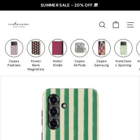
Saltar
SUMMER SALE - 20% OFF 🎁
para
✈️ PORTES GRÁTIS: +35€ 🇵🇹🇪🇸 | +50€ 🇪🇺
slideshow
I
o
pausa
n
Conteúdo
PESQUISAR
NAV
s
t
a
C
Capas
Power
Kobo/
Capas
Capas
InstaCase
I
a
Padrões
Bank
Kindle
AirPods
Samsung
x Sporting
Magnética
s
e