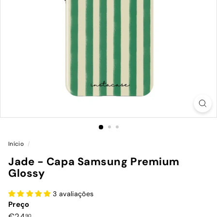
Início
/
Jade - Capa Samsung Premium
Glossy
3 avaliações
Preço
Preço
€24,90
€24
90