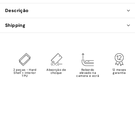
Descrição
Shipping
2 peças - Hard
Absorção de
Rebordo
12 meses
Shell + interior
choque
elevado na
garantia
TPU
camera e ecrã