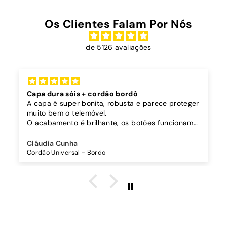
Os Clientes Falam Por Nós
de 5126 avaliações
Capa dura sóis + cordão bordô
A capa é super bonita, robusta e parece proteger
muito bem o telemóvel.
O acabamento é brilhante, os botões funcionam
bem.
Comprei também um cordão à parte para
Cláudia Cunha
pendurar o telemóvel e como a capa é dura o
Cordão Universal - Bordo
cordão fica bem preso!
O cordão é bastante comprido e ajustável, o que
é top, eu não uso no máximo e ele passa me a
cintura.
A cor bordô combinou na perfeição com os sóis
mais escuros da minha capa.
Recomendo!!