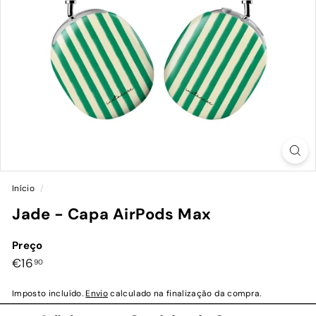
Início
/
Jade - Capa AirPods Max
Preço
Preço
€16,90
€16
90
normal
Imposto incluído.
Envio
calculado na finalização da compra.