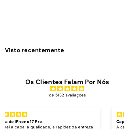
Jade - Capa AirPods
Max
InstaCase
€
€16
90
1
6
,
Visto recentemente
9
0
Os Clientes Falam Por Nós
de 5132 avaliações
Capa dura sóis + cordão bordô
A capa é super bonita, robusta e parece proteger