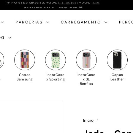
SUMMER SALE - 20% OFF 🎁
✈️ PORTES GRÁTIS: +35€ 🇵🇹🇪🇸 | +50€ 🇪🇺
slideshow
pausa
PARCERIAS
CARREGAMENTO
PERS
OG
Capas
InstaCase
InstaCase
Capas
s
Samsung
x Sporting
x SL
Leather
Benfica
Início
/