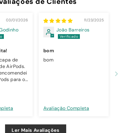
valiações de Clientes
03/01/2026
11/23/2025
 Godinho
João Barreiros
ita!
bom
capa de
bom
de AirPods.
 encomendei
Pods para o
o - mesmo
a de apoio
 muito
spondeu
mpleta
Avaliação Completa
ificou-se a
 boa
Ler Mais Avaliações
uito