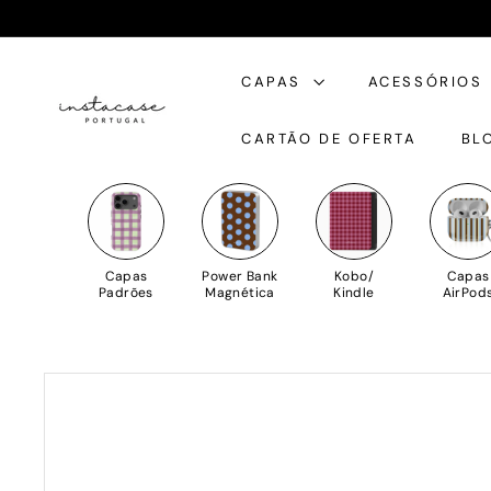
Saltar
para
I
o
CAPAS
ACESSÓRIOS
n
Conteúdo
s
CARTÃO DE OFERTA
BL
t
a
C
a
s
Capas
Power Bank
Kobo/
Capas
e
Padrões
Magnética
Kindle
AirPod