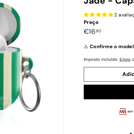
Jade - Cap
2 avalia
Preço
Preço
€16,90
€16
90
normal
⚠️
Confirme o model
Imposto incluído.
Envio
c
Adi