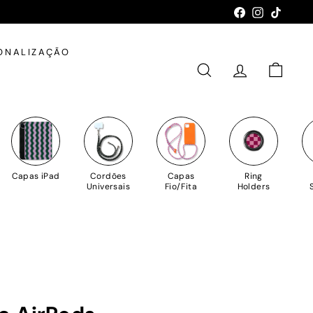
Facebook
Instagram
TikTok
ONALIZAÇÃO
PESQUISAR
CONTA
CARRIN
Capas iPad
Cordões
Capas
Ring
Universais
Fio/Fita
Holders