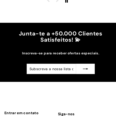
cintura.
A cor bordô combinou na perfeição com os sóis
mais escuros da minha capa.
Recomendo!!
Junta-te a +50.000 Clientes
Satisfeitos! 💫
Inscreva-se para receber ofertas especiais.
Subscreva
Subscrever
a
nossa
lista
de
emails
Entrar em contato
Siga-nos