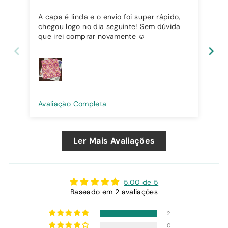
A capa é linda e o envio foi super rápido,
Ibi
chegou logo no dia seguinte! Sem dúvida
que irei comprar novamente ☺️
Avaliação Completa
Ava
Ler Mais Avaliações
5.00 de 5
Baseado em 2 avaliações
2
0