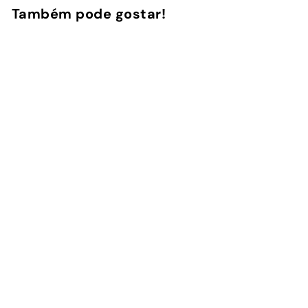
Também pode gostar!
Adicionar ao Carrinho de Compras
Ibiza - Kobo/Kindle
2
avaliações
InstaCase
€
€29
00
2
9