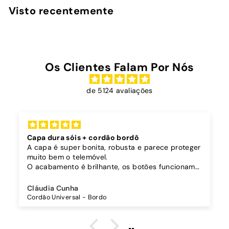
,
Visto recentemente
0
0
Os Clientes Falam Por Nós
de 5124 avaliações
Capa dura sóis + cordão bordô
A capa é super bonita, robusta e parece proteger
muito bem o telemóvel.
O acabamento é brilhante, os botões funcionam
bem.
Comprei também um cordão à parte para
Cláudia Cunha
pendurar o telemóvel e como a capa é dura o
Cordão Universal - Bordo
cordão fica bem preso!
O cordão é bastante comprido e ajustável, o que
é top, eu não uso no máximo e ele passa me a