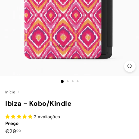
Início
/
Ibiza - Kobo/Kindle
2 avaliações
Preço
Preço
€29,00
€29
00