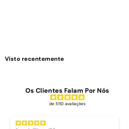
Holiday Crush - Ring
Holder
InstaCase
€
€14
90
1
4
,
Visto recentemente
9
0
Os Clientes Falam Por Nós
de 5110 avaliações