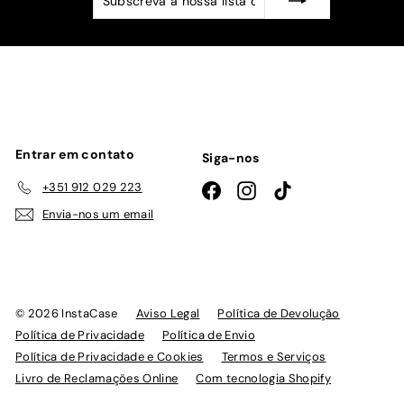
a
nossa
lista
de
emails
Entrar em contato
Siga-nos
+351 912 029 223
Facebook
Instagram
TikTok
Envia-nos um email
© 2026 InstaCase
Aviso Legal
Política de Devolução
Política de Privacidade
Política de Envio
Política de Privacidade e Cookies
Termos e Serviços
Livro de Reclamações Online
Com tecnologia Shopify