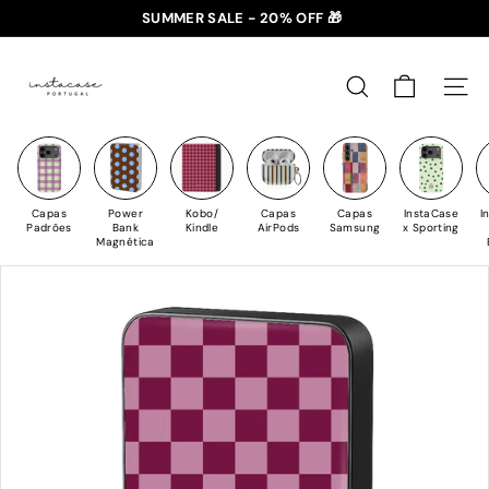
Saltar
SUMMER SALE - 20% OFF 🎁
para
✈️ PORTES GRÁTIS: +35€ 🇵🇹🇪🇸 | +50€ 🇪🇺
slideshow
I
o
pausa
n
Conteúdo
PESQUISAR
NAV
s
t
a
C
Capas
Power
Kobo/
Capas
Capas
InstaCase
I
a
Padrões
Bank
Kindle
AirPods
Samsung
x Sporting
Magnética
s
e