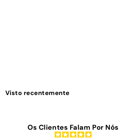
Grape - Power Bank
Magnética
1
avaliação
InstaCase
€
€45
00
4
5
,
Visto recentemente
0
0
Os Clientes Falam Por Nós