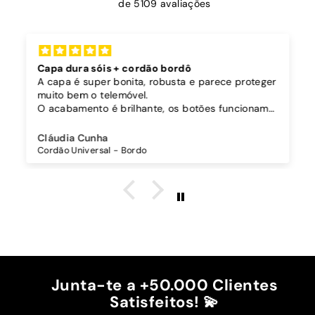
de 5109 avaliações
Capa dura sóis + cordão bordô
A capa é super bonita, robusta e parece proteger
muito bem o telemóvel.
O acabamento é brilhante, os botões funcionam
bem.
Comprei também um cordão à parte para
Cláudia Cunha
pendurar o telemóvel e como a capa é dura o
Cordão Universal - Bordo
cordão fica bem preso!
O cordão é bastante comprido e ajustável, o que
é top, eu não uso no máximo e ele passa me a
cintura.
A cor bordô combinou na perfeição com os sóis
mais escuros da minha capa.
Recomendo!!
Junta-te a +50.000 Clientes
Satisfeitos! 💫