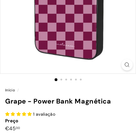
Início
/
Grape - Power Bank Magnética
1 avaliação
Preço
Preço
€45,00
€45
00