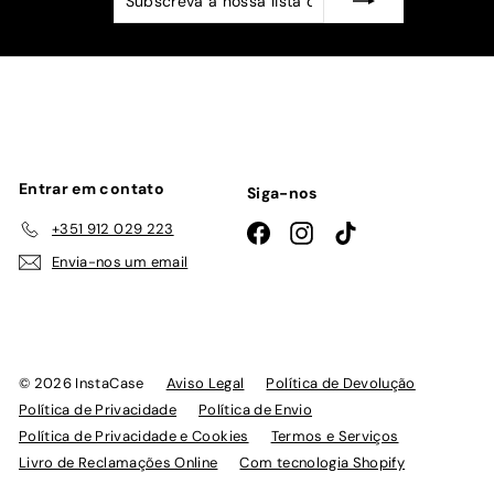
a
nossa
lista
de
emails
Entrar em contato
Siga-nos
+351 912 029 223
Facebook
Instagram
TikTok
Envia-nos um email
© 2026 InstaCase
Aviso Legal
Política de Devolução
Política de Privacidade
Política de Envio
Política de Privacidade e Cookies
Termos e Serviços
Livro de Reclamações Online
Com tecnologia Shopify