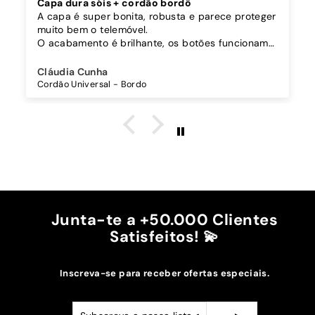
Capa dura sóis + cordão bordô
A capa é super bonita, robusta e parece proteger
muito bem o telemóvel.
O acabamento é brilhante, os botões funcionam
bem.
Comprei também um cordão à parte para
Cláudia Cunha
pendurar o telemóvel e como a capa é dura o
Cordão Universal - Bordo
cordão fica bem preso!
O cordão é bastante comprido e ajustável, o que
é top, eu não uso no máximo e ele passa me a
cintura.
A cor bordô combinou na perfeição com os sóis
mais escuros da minha capa.
Recomendo!!
Junta-te a +50.000 Clientes
Satisfeitos! 💫
Inscreva-se para receber ofertas especiais.
Subscreva
Subscrever