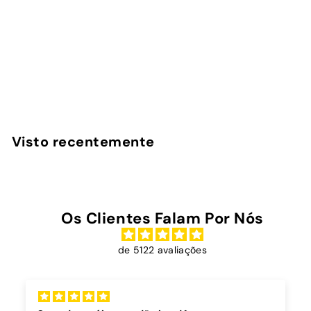
Golden Hour - Capa
iPad
InstaCase
€
€39
00
3
9
,
Visto recentemente
0
0
Os Clientes Falam Por Nós
de 5122 avaliações