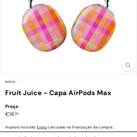
Início
/
Fruit Juice - Capa AirPods Max
Preço
Preço
€16,90
€16
90
normal
Imposto incluído.
Envio
calculado na finalização da compra.