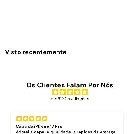
Fruit Juice - Capa
AirPods Max
InstaCase
€
€16
90
1
6
,
Visto recentemente
9
0
Os Clientes Falam Por Nós
de 5122 avaliações
Capa de iPhone 17 Pro
Adorei a capa, a qualidade, a rapidez da entrega