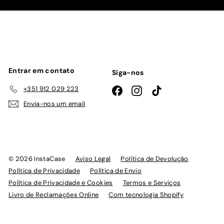
nossa
lista
de
emails
Entrar em contato
Siga-nos
+351 912 029 223
Facebook
Instagram
TikTok
Envia-nos um email
© 2026 InstaCase
Aviso Legal
Política de Devolução
Política de Privacidade
Política de Envio
Política de Privacidade e Cookies
Termos e Serviços
Livro de Reclamações Online
Com tecnologia Shopify