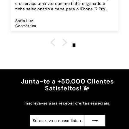
e o serviço uma vez que me tinha enganado e
tinha selecionado a capa para o iPhone 17 Pro
Max e o vidro de proteção para o 17 Pro, e fui
alertada pela equipa da Instacase antes do envio,
Sofia Luz
evitando ter que trocar depois de receber. Muito
Geométrica
obrigada 🙌🏻 e recomendo
Junta-te a +50.000 Clientes
Satisfeitos! 💫
Inscreva-se para receber ofertas especiais.
Subscreva
Subscrever
a